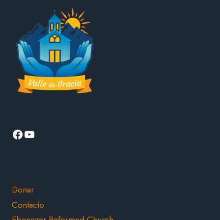
EL
EVANGELIO:
ACLARANDO
LOS
LÍMITES
DE
LA
ORTODOXIA
CRISTIANA
Facebook
YouTube
Donar
Contacto
Ebenezer Reformed Church