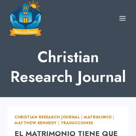
Skip
to
content
Christian
Research Journal
CHRISTIAN RESEARCH JOURNAL
|
MATRIMONIO
|
MATTHEW KENNEDY
|
TRADUCCIONES
EL MATRIMONIO TIENE QUE