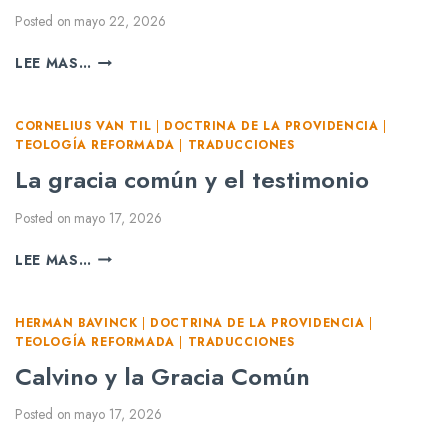
Posted on
mayo 22, 2026
T
LEE MAS…
E
S
I
CORNELIUS VAN TIL
|
DOCTRINA DE LA PROVIDENCIA
|
S
TEOLOGÍA REFORMADA
|
TRADUCCIONES
T
La gracia común y el testimonio
E
O
Posted on
mayo 17, 2026
L
Ó
L
LEE MAS…
G
A
I
G
C
R
HERMAN BAVINCK
|
DOCTRINA DE LA PROVIDENCIA
|
A
A
TEOLOGÍA REFORMADA
|
TRADUCCIONES
S
C
Calvino y la Gracia Común
S
I
O
A
Posted on
mayo 17, 2026
B
C
R
O