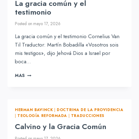
La gracia común y el
testimonio
Posted on
mayo 17, 2026
La gracia común y el testimonio Cornelius Van
Til Traductor: Martín Bobadilla «Vosotros sois
mis testigos», dijo Jehová Dios a Israel por
boca…
LA
MAS
GRACIA
COMÚN
Y
EL
TESTIMONIO
HERMAN BAVINCK
|
DOCTRINA DE LA PROVIDENCIA
|
TEOLOGÍA REFORMADA
|
TRADUCCIONES
Calvino y la Gracia Común
Posted on
mayo 17, 2026