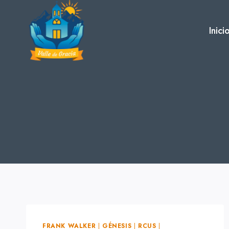
Skip
to
Inici
content
FRANK WALKER
|
GÉNESIS
|
RCUS
|