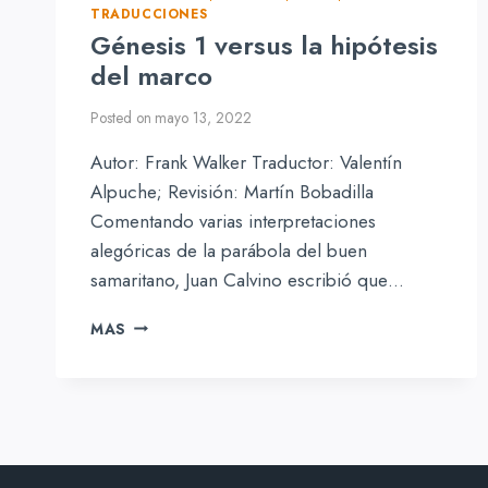
TRADUCCIONES
Génesis 1 versus la hipótesis
del marco
Posted on
mayo 13, 2022
Autor: Frank Walker Traductor: Valentín
Alpuche; Revisión: Martín Bobadilla
Comentando varias interpretaciones
alegóricas de la parábola del buen
samaritano, Juan Calvino escribió que…
GÉNESIS
MAS
1
VERSUS
LA
HIPÓTESIS
DEL
MARCO