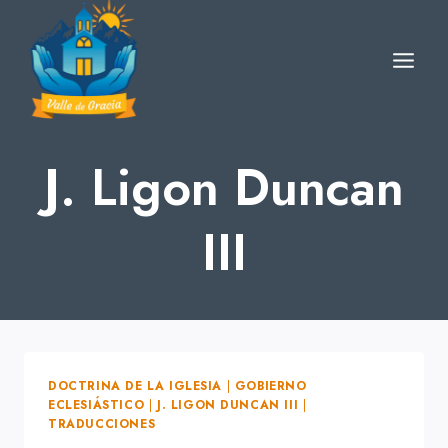
Skip
to
content
J. Ligon Duncan
III
DOCTRINA DE LA IGLESIA
|
GOBIERNO
ECLESIÁSTICO
|
J. LIGON DUNCAN III
|
TRADUCCIONES