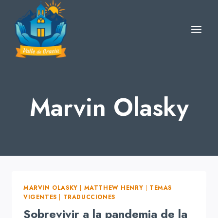
Skip
to
content
Marvin Olasky
MARVIN OLASKY
|
MATTHEW HENRY
|
TEMAS
VIGENTES
|
TRADUCCIONES
Sobrevivir a la pandemia de la