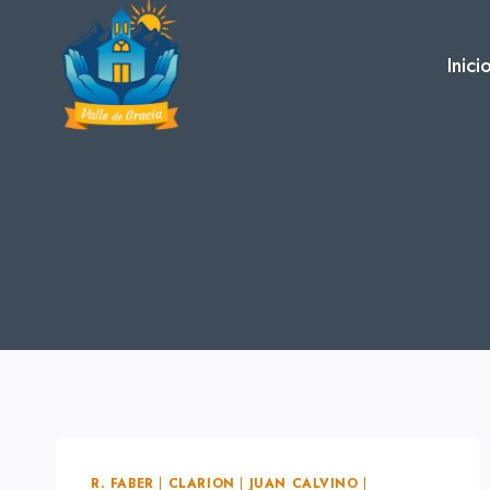
Skip
to
Inici
content
R. FABER
|
CLARION
|
JUAN CALVINO
|