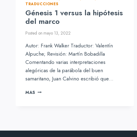
TRADUCCIONES
Génesis 1 versus la hipótesis
del marco
Posted on
mayo 13, 2022
Autor: Frank Walker Traductor: Valentín
Alpuche; Revisión: Martín Bobadilla
Comentando varias interpretaciones
alegóricas de la parábola del buen
samaritano, Juan Calvino escribió que…
GÉNESIS
MAS
1
VERSUS
LA
HIPÓTESIS
DEL
MARCO