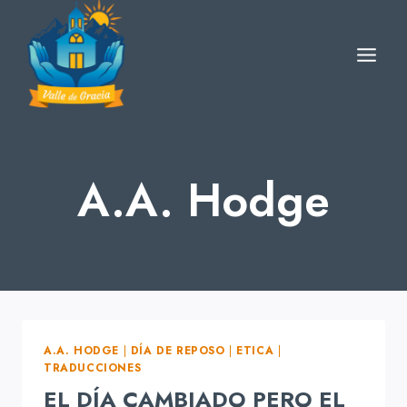
Skip
to
content
A.A. Hodge
A.A. HODGE
|
DÍA DE REPOSO
|
ETICA
|
TRADUCCIONES
EL DÍA CAMBIADO PERO EL