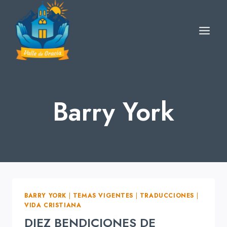
Skip
to
content
Barry York
BARRY YORK
|
TEMAS VIGENTES
|
TRADUCCIONES
|
VIDA CRISTIANA
DIEZ BENDICIONES DE