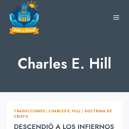
Skip
to
content
Charles E. Hill
TRADUCCIONES
|
CHARLES E. HILL
|
DOCTRINA DE
CRISTO
DESCENDIÓ A LOS INFIERNOS