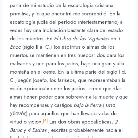
partir de mi estudio de la escatología cristiana
primitiva, y lo que encontré me sorprendió. En la
escatología judía del período intertestamentario, a
veces hay una indicación bastante clara del estado
de los muertos. En
El Libro de los Vigilantes
en
1
Enoc
(siglo II a. C.) los espíritus o almas de los
muertos se mantienen en tres huecos: dos para los
malvados y uno para los justos, bajo una gran y alta
montaña en el oeste. En la última parte del siglo I d.
C., según Josefo, los fariseos, que representaban la
visión «principal» entre los judíos, creen que «las
almas tienen poder para sobrevivir a la muerte y que
hay recompensas y castigos
bajo la tierra
( ̔υπο
χθονός) para aquellos que han llevado vidas de
[4]
virtud o vicio».
Las dos obras apocalípticas,
2
Baruc
y
4 Esdras
, escritas probablemente hacia el