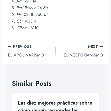
Ant. xviii.14.
Peri Pascua
24-30.
PP
102, ll. 760-64.
CD
IV.33.4
CRom
. V.10
Navegación
PREVIOUS
NEXT
de
EL APOLINARISMO
EL NESTORIANISMO
entradas
Similar Posts
Las diez mejores prácticas sobre
cómo deben responder las