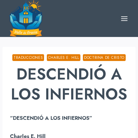
Skip
to
content
TRADUCCIONES
CHARLES E. HILL
DOCTRINA DE CRISTO
DESCENDIÓ A
LOS INFIERNOS
“DESCENDIÓ A LOS INFIERNOS”
Charles E. Hill