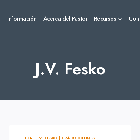
o
Información
Acerca del Pastor
Recursos
Con
J.V. Fesko
ETICA
|
J.V. FESKO
|
TRADUCCIONES