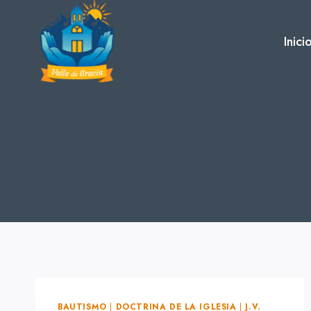
Skip
to
Inici
content
BAUTISMO
|
DOCTRINA DE LA IGLESIA
|
J.V.