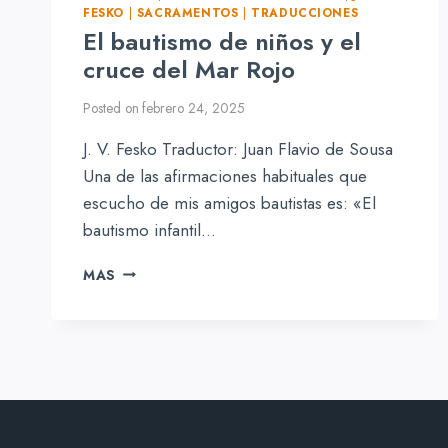
FESKO
|
SACRAMENTOS
|
TRADUCCIONES
El bautismo de niños y el
cruce del Mar Rojo
Posted on
febrero 24, 2025
J. V. Fesko Traductor: Juan Flavio de Sousa
Una de las afirmaciones habituales que
escucho de mis amigos bautistas es: «El
bautismo infantil…
EL
MAS
BAUTISMO
DE
NIÑOS
Y
EL
CRUCE
DEL
MAR