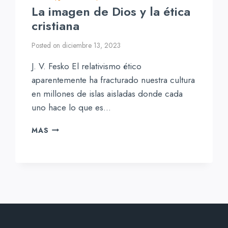
La imagen de Dios y la ética
cristiana
Posted on
diciembre 13, 2023
J. V. Fesko El relativismo ético
aparentemente ha fracturado nuestra cultura
en millones de islas aisladas donde cada
uno hace lo que es…
LA
MAS
IMAGEN
DE
DIOS
Y
LA
ÉTICA
CRISTIANA