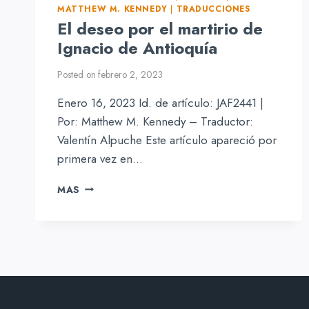
MATTHEW M. KENNEDY
|
TRADUCCIONES
El deseo por el martirio de
Ignacio de Antioquía
Posted on
febrero 2, 2023
Enero 16, 2023 Id. de artículo: JAF2441 |
Por: Matthew M. Kennedy – Traductor:
Valentín Alpuche Este artículo apareció por
primera vez en…
EL
MAS
DESEO
POR
EL
MARTIRIO
DE
IGNACIO
DE
ANTIOQUÍA