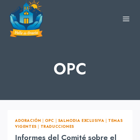
Skip
to
content
OPC
ADORACIÓN
|
OPC
|
SALMODIA EXCLUSIVA
|
TEMAS
VIGENTES
|
TRADUCCIONES
Informes del Comité sobre el