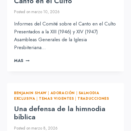
Canto en el Culto
Posted on
marzo 10, 2026
Informes del Comité sobre el Canto en el Culto
Presentados a la XIII (1946) y XIV (1947)
Asambleas Generales de la Iglesia
Presbiteriana…
INFORMES
MAS
DEL
COMITÉ
SOBRE
EL
CANTO
BENJAMIN SHAW
|
ADORACIÓN
|
SALMODIA
EN
EXCLUSIVA
|
TEMAS VIGENTES
|
TRADUCCIONES
EL
Una defensa de la himnodia
CULTO
bíblica
Posted on
marzo 8, 2026