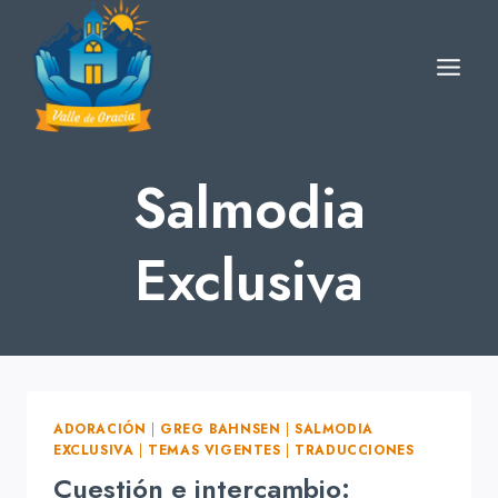
Skip
to
content
Salmodia
Exclusiva
ADORACIÓN
|
GREG BAHNSEN
|
SALMODIA
EXCLUSIVA
|
TEMAS VIGENTES
|
TRADUCCIONES
Cuestión e intercambio: