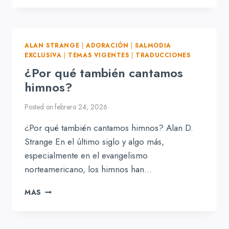
DEBERÍAMOS
CANTAR
LOS
150
ALAN STRANGE
|
ADORACIÓN
|
SALMODIA
SALMOS?
EXCLUSIVA
|
TEMAS VIGENTES
|
TRADUCCIONES
¿Por qué también cantamos
himnos?
Posted on
febrero 24, 2026
¿Por qué también cantamos himnos? Alan D.
Strange En el último siglo y algo más,
especialmente en el evangelismo
norteamericano, los himnos han…
¿POR
MAS
QUÉ
TAMBIÉN
CANTAMOS