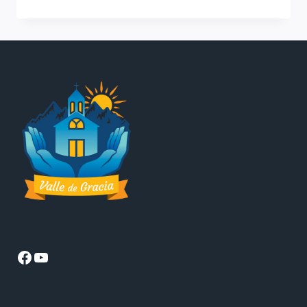
PRINCIPIO
REGULATIVO
EXIGE
UNA
SALMODIA
EXCLUSIVA?
Facebook
YouTube