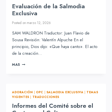
USO
Evaluación de la Salmodia
DE
HIMNOS
Exclusiva
DISTINTOS
A
Posted on
marzo 12, 2026
LOS
SALMOS
SAM WALDRON Traductor: Juan Flavio de
EN
Sousa Revisión: Valentín Alpuche En el
LA
principio, Dios dijo: «Que haya canto». El acto
ADORACIÓN?
de la creación…
[POSICIÓN
DE
EVALUACIÓN
HIMNOS
MAS
DE
PERMITIDOS]
LA
SALMODIA
EXCLUSIVA
ADORACIÓN
|
OPC
|
SALMODIA EXCLUSIVA
|
TEMAS
VIGENTES
|
TRADUCCIONES
Informes del Comité sobre el