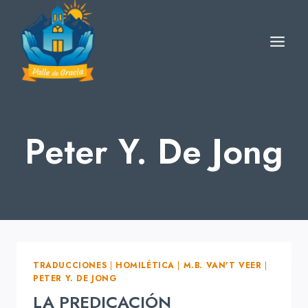
Skip
to
content
Peter Y. De Jong
TRADUCCIONES
|
HOMILÉTICA
|
M.B. VAN'T VEER
|
PETER Y. DE JONG
LA PREDICACIÓN