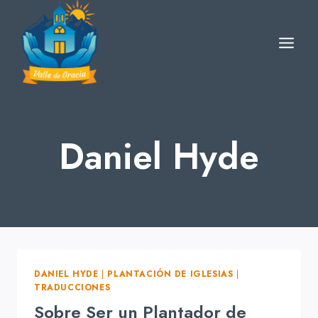
Skip
to
content
Daniel Hyde
DANIEL HYDE
|
PLANTACIÓN DE IGLESIAS
|
TRADUCCIONES
Sobre Ser un Plantador de