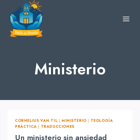
Skip
to
content
Ministerio
CORNELIUS VAN TIL
|
MINISTERIO
|
TEOLOGÍA
PRÁCTICA
|
TRADUCCIONES
Un ministerio sin ansiedad