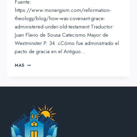
Fuente:
https://www.monergism.com/reformation-
theology/blog/how-was-covenant-grace-
administered-under-old-testament Traductor:
Juan Flavio de Sousa Catecismo Mayor de
Westminster P. 34. ¿Cómo fue administrado el
pacto de gracia en el Antiguo…
¿CÓMO
MAS
FUE
ADMINISTRADO
EL
PACTO
DE
GRACIA
EN
EL
ANTIGUO
TESTAMENTO?