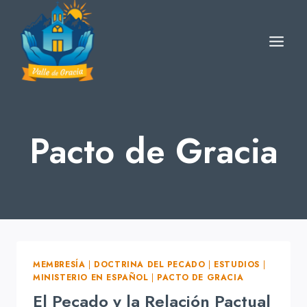
Skip
to
content
Pacto de Gracia
MEMBRESÍA
|
DOCTRINA DEL PECADO
|
ESTUDIOS
|
MINISTERIO EN ESPAÑOL
|
PACTO DE GRACIA
El Pecado y la Relación Pactual