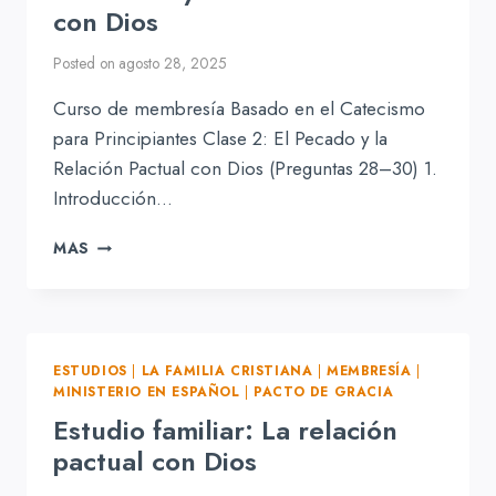
con Dios
Posted on
agosto 28, 2025
Curso de membresía Basado en el Catecismo
para Principiantes Clase 2: El Pecado y la
Relación Pactual con Dios (Preguntas 28–30) 1.
Introducción…
EL
MAS
PECADO
Y
LA
RELACIÓN
PACTUAL
ESTUDIOS
|
LA FAMILIA CRISTIANA
|
MEMBRESÍA
|
CON
MINISTERIO EN ESPAÑOL
|
PACTO DE GRACIA
DIOS
Estudio familiar: La relación
pactual con Dios