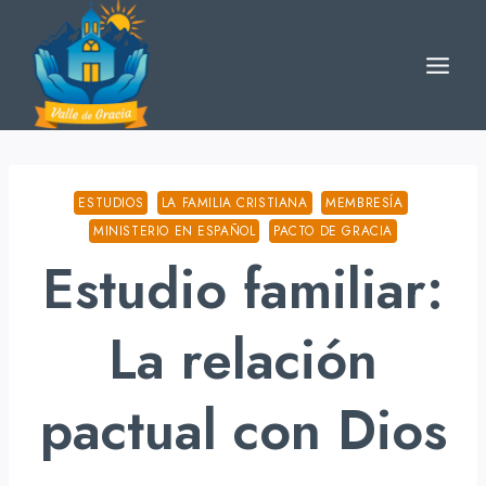
Skip
to
content
ESTUDIOS
LA FAMILIA CRISTIANA
MEMBRESÍA
MINISTERIO EN ESPAÑOL
PACTO DE GRACIA
Estudio familiar:
La relación
pactual con Dios