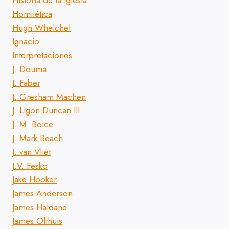
Historia de la Iglesia
Homilética
Hugh Whelchel
Ignacio
Interpretaciones
J. Douma
J. Faber
J. Gresham Machen
J. Ligon Duncan III
J. M. Boice
J. Mark Beach
J. van Vliet
J.V. Fesko
Jake Hooker
James Anderson
James Haldane
James Olthuis