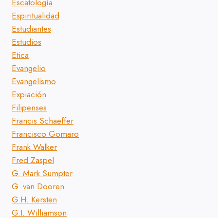
Escatología
Espiritualidad
Estudiantes
Estudios
Etica
Evangelio
Evangelismo
Expiación
Filipenses
Francis Schaeffer
Francisco Gomaro
Frank Walker
Fred Zaspel
G. Mark Sumpter
G. van Dooren
G.H. Kersten
G.I. Williamson