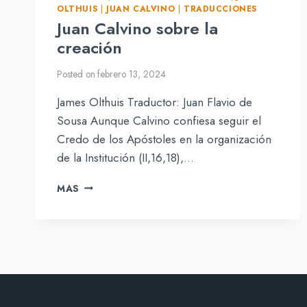
OLTHUIS
|
JUAN CALVINO
|
TRADUCCIONES
Juan Calvino sobre la
creación
Posted on
febrero 13, 2024
James Olthuis Traductor: Juan Flavio de
Sousa Aunque Calvino confiesa seguir el
Credo de los Apóstoles en la organización
de la Institución (II,16,18),…
JUAN
MAS
CALVINO
SOBRE
LA
CREACIÓN