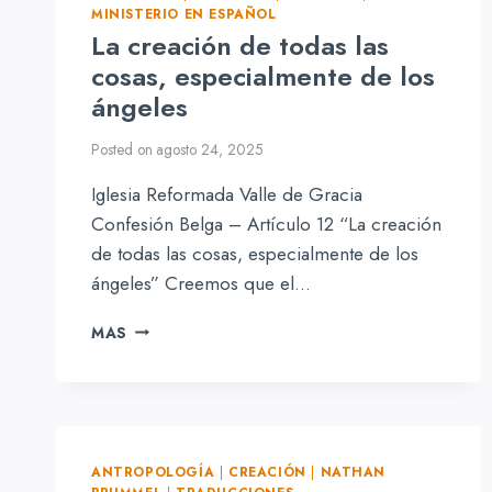
MINISTERIO EN ESPAÑOL
La creación de todas las
cosas, especialmente de los
ángeles
Posted on
agosto 24, 2025
Iglesia Reformada Valle de Gracia
Confesión Belga – Artículo 12 “La creación
de todas las cosas, especialmente de los
ángeles” Creemos que el…
LA
MAS
CREACIÓN
DE
TODAS
LAS
COSAS,
ESPECIALMENTE
ANTROPOLOGÍA
|
CREACIÓN
|
NATHAN
DE