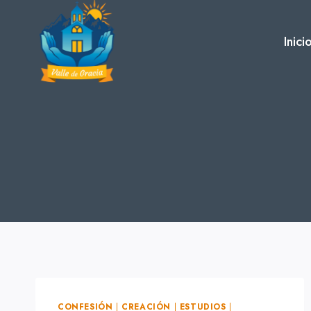
Skip
to
Inici
content
CONFESIÓN
|
CREACIÓN
|
ESTUDIOS
|