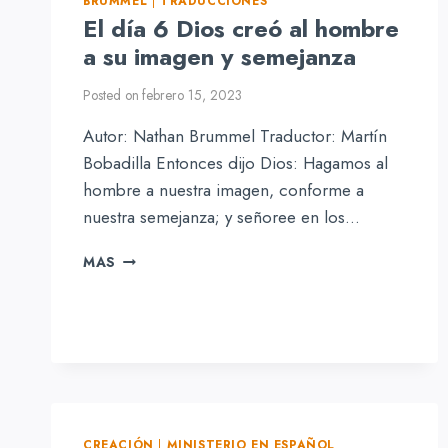
BRUMMEL
|
TRADUCCIONES
LOS
El día 6 Dios creó al hombre
ÁNGELES
a su imagen y semejanza
Posted on
febrero 15, 2023
Autor: Nathan Brummel Traductor: Martín
Bobadilla Entonces dijo Dios: Hagamos al
hombre a nuestra imagen, conforme a
nuestra semejanza; y señoree en los…
EL
MAS
DÍA
6
DIOS
CREÓ
AL
HOMBRE
A
SU
CREACIÓN
IMAGEN
|
MINISTERIO EN ESPAÑOL