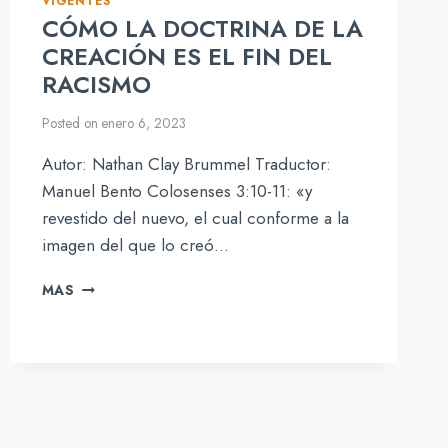
VIGENTES
CÓMO LA DOCTRINA DE LA
CREACIÓN ES EL FIN DEL
RACISMO
Posted on
enero 6, 2023
Autor: Nathan Clay Brummel Traductor:
Manuel Bento Colosenses 3:10-11: «y
revestido del nuevo, el cual conforme a la
imagen del que lo creó…
CÓMO
MAS
LA
DOCTRINA
DE
LA
CREACIÓN
ES
EL