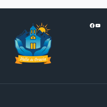
PADRES
PIADOSOS
NO
DEBEN
DUDAR
Facebo
YouT