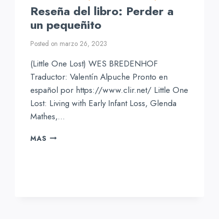
Reseña del libro: Perder a
un pequeñito
Posted on
marzo 26, 2023
(Little One Lost) WES BREDENHOF
Traductor: Valentín Alpuche Pronto en
español por https://www.clir.net/ Little One
Lost: Living with Early Infant Loss, Glenda
Mathes,…
RESEÑA
MAS
DEL
LIBRO:
PERDER
A
UN
PEQUEÑITO