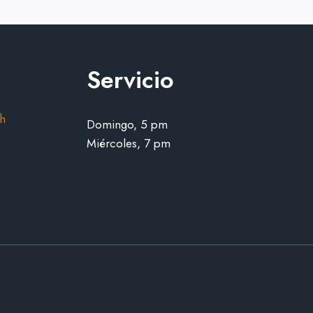
TEMPRANA
DE
UN
BEBÉ
Y
Servicio
LA
SALVACIÓN
h
Domingo, 5 pm
Miércoles, 7 pm