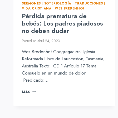
SERMONES
|
SOTERIOLOGÍA
|
TRADUCCIONES
|
VIDA CRISTIANA
|
WES BREDENHOF
Pérdida prematura de
bebés: Los padres piadosos
no deben dudar
Posted on
abril 24, 2023
Wes Bredenhof Congregación: Iglesia
Reformada Libre de Launceston, Tasmania,
Australia Texto: CD 1 Artículo 17 Tema:
Consuelo en un mundo de dolor
Predicado:…
PÉRDIDA
MAS
PREMATURA
DE
BEBÉS:
LOS