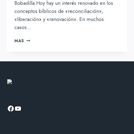
Bobadilla Hoy hay un interés renovado en los
conceptos bíblicos de «reconciliación»,
«liberación» y «renovación». En muchos
casos…
EL
MAS
MENSAJE
BÍBLICO
DE
RECONCILIACIÓN
Facebook
YouTube