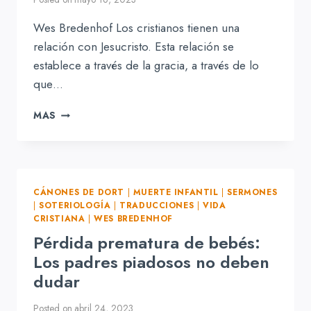
Wes Bredenhof Los cristianos tienen una
relación con Jesucristo. Esta relación se
establece a través de la gracia, a través de lo
que…
DISCIPULADO
MAS
Y
UNIÓN
CON
CRISTO
CÁNONES DE DORT
|
MUERTE INFANTIL
|
SERMONES
|
SOTERIOLOGÍA
|
TRADUCCIONES
|
VIDA
CRISTIANA
|
WES BREDENHOF
Pérdida prematura de bebés:
Los padres piadosos no deben
dudar
Posted on
abril 24, 2023