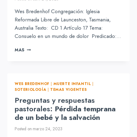
Wes Bredenhof Congregación: Iglesia
Reformada Libre de Launceston, Tasmania,
Australia Texto: CD 1 Artículo 17 Tema:
Consuelo en un mundo de dolor Predicado:…
PÉRDIDA
MAS
PREMATURA
DE
BEBÉS:
LOS
PADRES
WES BREDENHOF
|
MUERTE INFANTIL
|
PIADOSOS
SOTERIOLOGÍA
|
TEMAS VIGENTES
NO
Preguntas y respuestas
DEBEN
DUDAR
pastorales:
Pérdida temprana
de un bebé y la salvación
Posted on
marzo 24, 2023