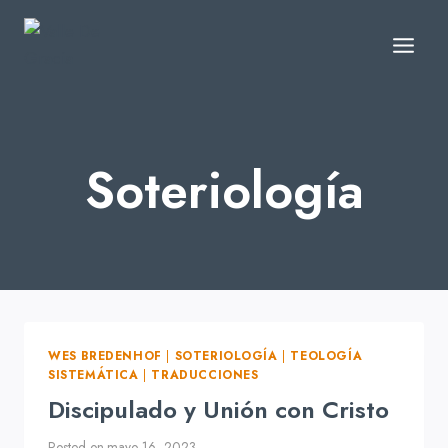
Skip
to
content
Soteriología
WES BREDENHOF
|
SOTERIOLOGÍA
|
TEOLOGÍA
SISTEMÁTICA
|
TRADUCCIONES
Discipulado y Unión con Cristo
Posted on
mayo 16, 2023