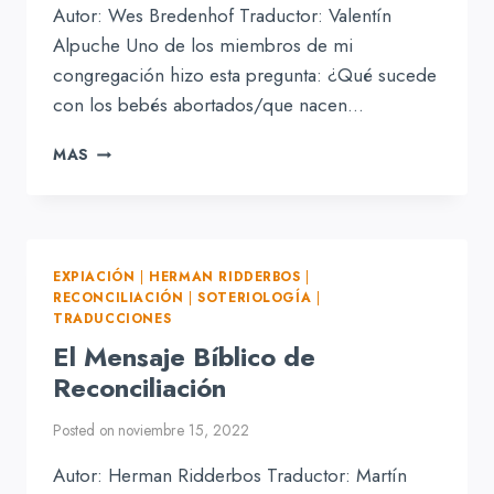
Autor: Wes Bredenhof Traductor: Valentín
Alpuche Uno de los miembros de mi
congregación hizo esta pregunta: ¿Qué sucede
con los bebés abortados/que nacen…
PREGUNTAS
MAS
Y
RESPUESTAS
PASTORALES:
PÉRDIDA
TEMPRANA
EXPIACIÓN
|
HERMAN RIDDERBOS
|
DE
RECONCILIACIÓN
|
SOTERIOLOGÍA
|
UN
TRADUCCIONES
BEBÉ
El Mensaje Bíblico de
Y
Reconciliación
LA
SALVACIÓN
Posted on
noviembre 15, 2022
Autor: Herman Ridderbos Traductor: Martín