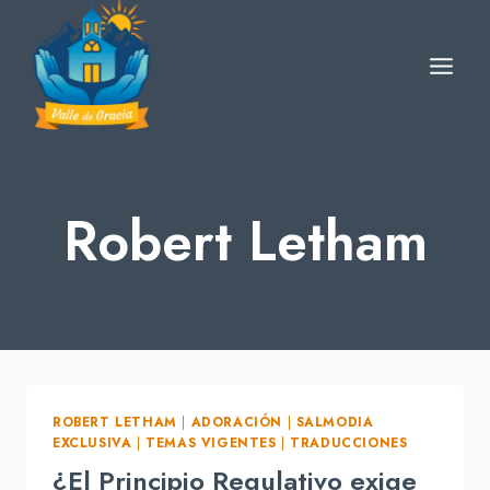
Skip
to
content
Robert Letham
ROBERT LETHAM
|
ADORACIÓN
|
SALMODIA
EXCLUSIVA
|
TEMAS VIGENTES
|
TRADUCCIONES
¿El Principio Regulativo exige