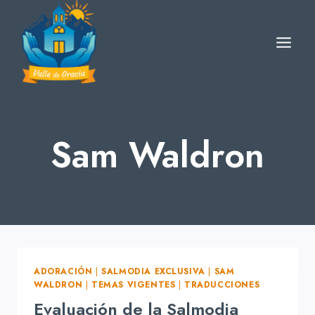
Skip
to
content
Sam Waldron
ADORACIÓN
|
SALMODIA EXCLUSIVA
|
SAM
WALDRON
|
TEMAS VIGENTES
|
TRADUCCIONES
Evaluación de la Salmodia