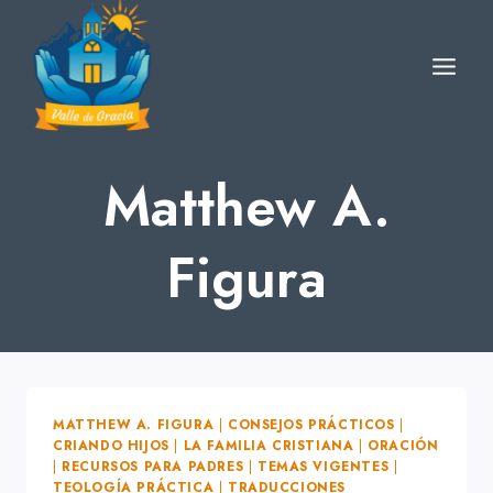
Skip
to
content
Matthew A.
Figura
MATTHEW A. FIGURA
|
CONSEJOS PRÁCTICOS
|
CRIANDO HIJOS
|
LA FAMILIA CRISTIANA
|
ORACIÓN
|
RECURSOS PARA PADRES
|
TEMAS VIGENTES
|
TEOLOGÍA PRÁCTICA
|
TRADUCCIONES