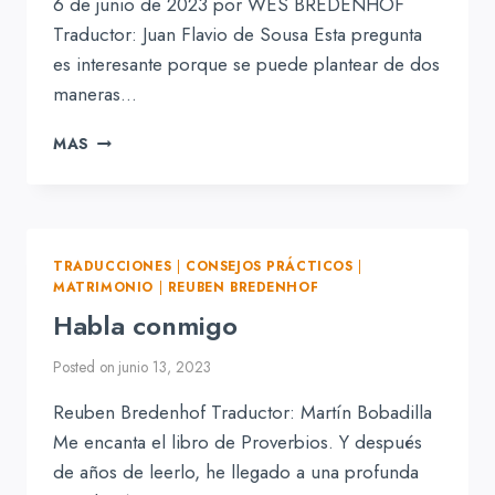
6 de junio de 2023 por WES BREDENHOF
Traductor: Juan Flavio de Sousa Esta pregunta
es interesante porque se puede plantear de dos
maneras…
PREGUNTAS
MAS
Y
RESPUESTAS
PASTORALES:
¿PUEDEN
LOS
TRADUCCIONES
|
CONSEJOS PRÁCTICOS
|
CRISTIANOS
MATRIMONIO
|
REUBEN BREDENHOF
SER
Habla conmigo
GRUÑONES?
Posted on
junio 13, 2023
Reuben Bredenhof Traductor: Martín Bobadilla
Me encanta el libro de Proverbios. Y después
de años de leerlo, he llegado a una profunda