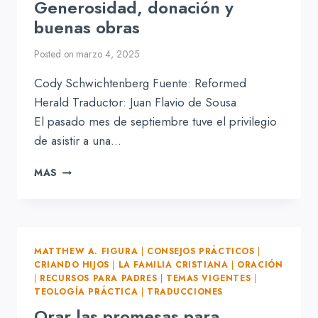
Generosidad, donación y
buenas obras
Posted on
marzo 4, 2025
Cody Schwichtenberg Fuente: Reformed
Herald Traductor: Juan Flavio de Sousa
El pasado mes de septiembre tuve el privilegio
de asistir a una…
GENEROSIDAD,
MAS
DONACIÓN
Y
BUENAS
OBRAS
MATTHEW A. FIGURA
|
CONSEJOS PRÁCTICOS
|
CRIANDO HIJOS
|
LA FAMILIA CRISTIANA
|
ORACIÓN
|
RECURSOS PARA PADRES
|
TEMAS VIGENTES
|
TEOLOGÍA PRÁCTICA
|
TRADUCCIONES
Orar las promesas para