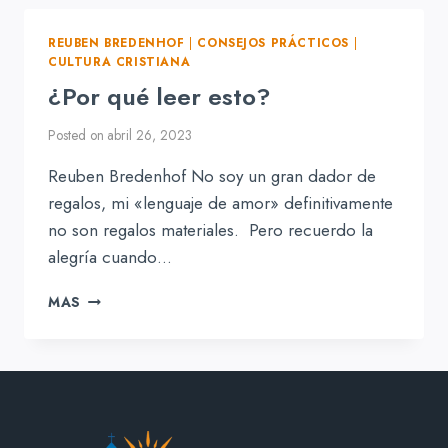
SOBRE
CÓMO
REUBEN BREDENHOF
|
CONSEJOS PRÁCTICOS
|
DEBEN
CULTURA CRISTIANA
RESPONDER
¿Por qué leer esto?
LAS
IGLESIAS
Posted on
abril 26, 2023
A
LOS
Reuben Bredenhof No soy un gran dador de
ABUSOS
SEXUALES
regalos, mi «lenguaje de amor» definitivamente
no son regalos materiales. Pero recuerdo la
alegría cuando…
¿POR
MAS
QUÉ
LEER
ESTO?