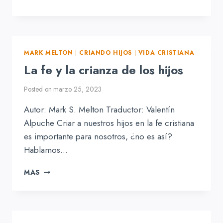
LA
IDENTIDAD
DEL
PACTO
EN
MARK MELTON
|
CRIANDO HIJOS
|
VIDA CRISTIANA
LOS
La fe y la crianza de los hijos
NIÑOS
Posted on
marzo 25, 2023
Autor: Mark S. Melton Traductor: Valentín
Alpuche Criar a nuestros hijos en la fe cristiana
es importante para nosotros, ¿no es así?
Hablamos…
LA
MAS
FE
Y
LA
CRIANZA
DE