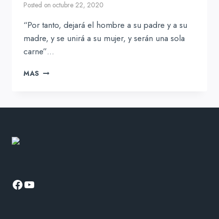
Posted on
octubre 22, 2020
“Por tanto, dejará el hombre a su padre y a su
madre, y se unirá a su mujer, y serán una sola
carne”…
HOMBRE
MAS
Y
MUJER
FORMAN
UNA
NUEVA
FAMILIA
Facebook
YouTube