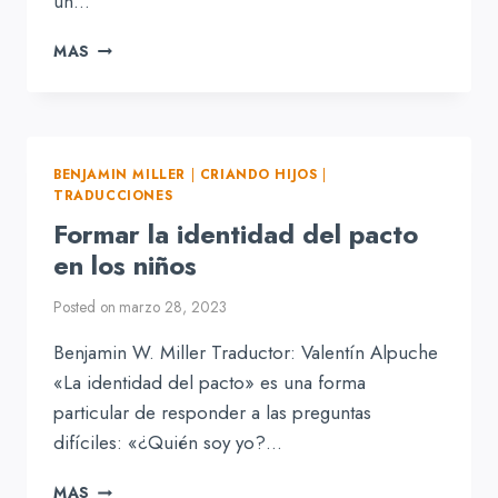
un…
EL
MAS
DÍA
DEL
SEÑOR:
UN
MANUAL
BENJAMIN MILLER
|
CRIANDO HIJOS
|
PARA
TRADUCCIONES
LA
Formar la identidad del pacto
CRIANZA
PRÁCTICA
en los niños
Posted on
marzo 28, 2023
Benjamin W. Miller Traductor: Valentín Alpuche
«La identidad del pacto» es una forma
particular de responder a las preguntas
difíciles: «¿Quién soy yo?…
FORMAR
MAS