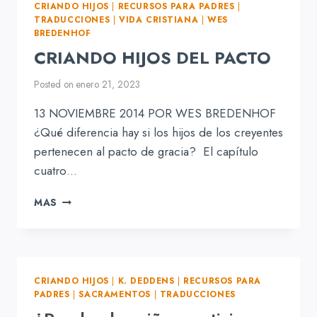
CRIANDO HIJOS
|
RECURSOS PARA PADRES
|
LOS
TRADUCCIONES
|
VIDA CRISTIANA
|
WES
HIJOS
BREDENHOF
CRIANDO HIJOS DEL PACTO
Posted on
enero 21, 2023
13 NOVIEMBRE 2014 POR WES BREDENHOF
¿Qué diferencia hay si los hijos de los creyentes
pertenecen al pacto de gracia? El capítulo
cuatro…
CRIANDO
MAS
HIJOS
DEL
PACTO
CRIANDO HIJOS
|
K. DEDDENS
|
RECURSOS PARA
PADRES
|
SACRAMENTOS
|
TRADUCCIONES