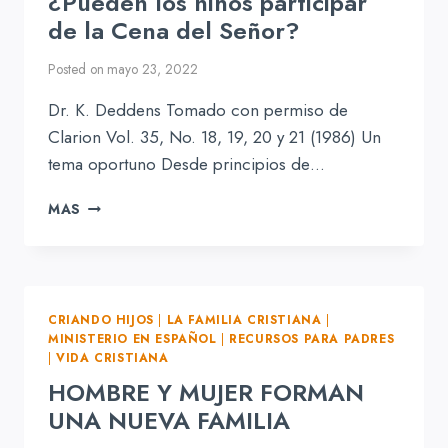
¿Pueden los niños participar
de la Cena del Señor?
Posted on
mayo 23, 2022
Dr. K. Deddens Tomado con permiso de
Clarion Vol. 35, No. 18, 19, 20 y 21 (1986) Un
tema oportuno Desde principios de…
¿PUEDEN
MAS
LOS
NIÑOS
PARTICIPAR
DE
LA
CRIANDO HIJOS
|
LA FAMILIA CRISTIANA
|
CENA
MINISTERIO EN ESPAÑOL
|
RECURSOS PARA PADRES
DEL
|
VIDA CRISTIANA
SEÑOR?
HOMBRE Y MUJER FORMAN
UNA NUEVA FAMILIA