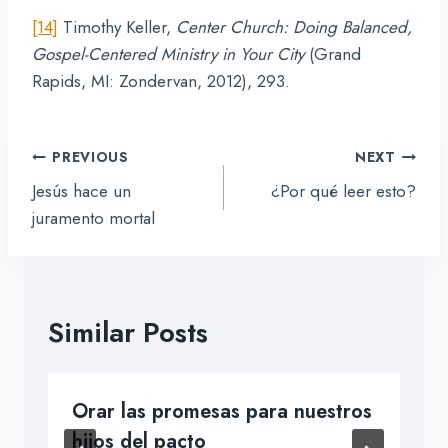
[14]
Timothy Keller,
Center Church: Doing Balanced,
Gospel-Centered Ministry in Your City
(Grand
Rapids, MI: Zondervan, 2012), 293.
Navegación
PREVIOUS
NEXT
de
Jesús hace un
¿Por qué leer esto?
entradas
juramento mortal
Similar Posts
Orar las promesas para nuestros
hijos del pacto