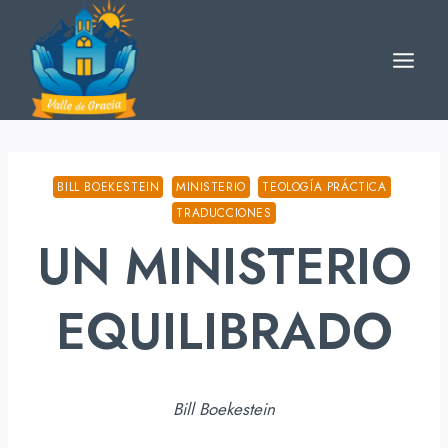
Skip
to
content
BILL BOEKESTEIN
MINISTERIO
TEOLOGÍA PRÁCTICA
TRADUCCIONES
UN MINISTERIO
EQUILIBRADO
Bill Boekestein