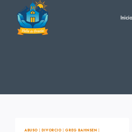
Skip
to
Inici
content
ABUSO
|
DIVORCIO
|
GREG BAHNSEN
|