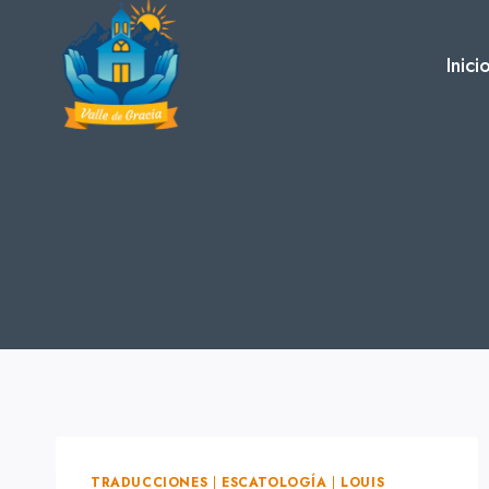
Skip
to
Inici
content
TRADUCCIONES
|
ESCATOLOGÍA
|
LOUIS