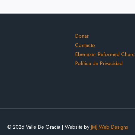
TERCERA
PERSONA
DE
LA
TRINIDAD
ok
ube
Donar
Contacto
Ebenezer Reformed Churc
Política de Privacidad
© 2026 Valle De Gracia | Website by
JMJ Web Designs