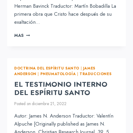
Herman Bavinck Traductor: Martín Bobadilla La
primera obra que Cristo hace después de su
exaltación…
EL
MAS
DON
DEL
ESPÍRITU
SANTO
DOCTRINA DEL ESPÍRITU SANTO
|
JAMES
ANDERSON
|
PNEUMATOLOGÍA
|
TRADUCCIONES
EL TESTIMONIO INTERNO
DEL ESPÍRITU SANTO
Posted on
diciembre 21, 2022
Autor: James N. Anderson Traductor: Valentín
Alpuche [Originally published as James N.
Anderson, Christian Research Journal, 39, 5