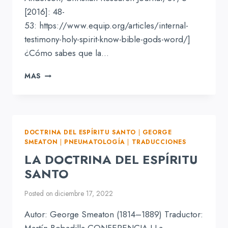
[2016]: 48-
53: https://www.equip.org/articles/internal-
testimony-holy-spirit-know-bible-gods-word/]
¿Cómo sabes que la…
EL
MAS
TESTIMONIO
INTERNO
DEL
ESPÍRITU
SANTO
DOCTRINA DEL ESPÍRITU SANTO
|
GEORGE
SMEATON
|
PNEUMATOLOGÍA
|
TRADUCCIONES
LA DOCTRINA DEL ESPÍRITU
SANTO
Posted on
diciembre 17, 2022
Autor: George Smeaton (1814–1889) Traductor:
Martín Bobadilla CONFERENCIA I La