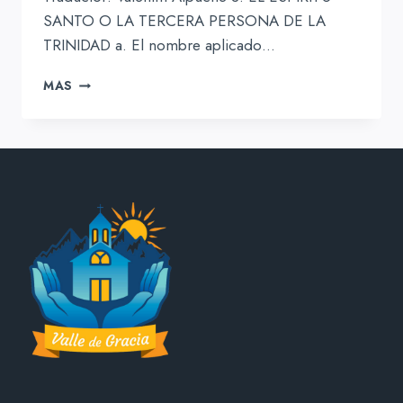
SANTO O LA TERCERA PERSONA DE LA
TRINIDAD a. El nombre aplicado…
EL
MAS
ESPÍRITU
SANTO
O
LA
TERCERA
PERSONA
DE
LA
TRINIDAD