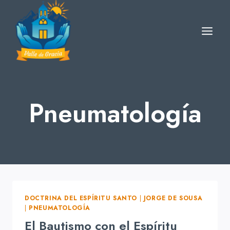
Skip
to
content
Pneumatología
DOCTRINA DEL ESPÍRITU SANTO
|
JORGE DE SOUSA
|
PNEUMATOLOGÍA
El Bautismo con el Espíritu