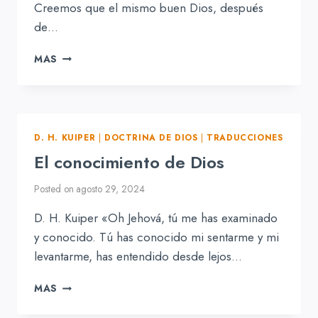
Creemos que el mismo buen Dios, después
de…
LA
MAS
PROVIDENCIA
DE
DIOS
Y
SU
D. H. KUIPER
|
DOCTRINA DE DIOS
|
TRADUCCIONES
GOBIERNO
El conocimiento de Dios
DE
TODAS
Posted on
agosto 29, 2024
LAS
COSAS
D. H. Kuiper «Oh Jehová, tú me has examinado
y conocido. Tú has conocido mi sentarme y mi
levantarme, has entendido desde lejos…
EL
MAS
CONOCIMIENTO
DE