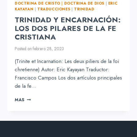
SOBERANÍA
DOCTRINA DE CRISTO
|
DOCTRINA DE DIOS
|
ERIC
AL
KAYAYAN
|
TRADUCCIONES
|
TRINIDAD
ORDENAR
TRINIDAD Y ENCARNACIÓN:
ACTIVAMENTE
TODO
LOS DOS PILARES DE LA FE
CRISTIANA
Posted on
febrero 28, 2023
(Trinite et Incarnation: Les deux piliers de la foi
chretienne) Autor: Eric Kayayan Traductor:
Francisco Campos Los dos artículos principales
de la fe…
TRINIDAD
MAS
Y
ENCARNACIÓN:
LOS
DOS
PILARES
DE