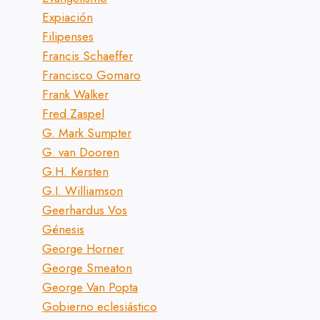
Expiación
Filipenses
Francis Schaeffer
Francisco Gomaro
Frank Walker
Fred Zaspel
G. Mark Sumpter
G. van Dooren
G.H. Kersten
G.I. Williamson
Geerhardus Vos
Génesis
George Horner
George Smeaton
George Van Popta
Gobierno eclesiástico