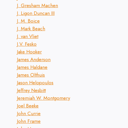
J. Gresham Machen
J. Ligon Duncan III
J. M. Boice
J. Mark Beach
J. van Vliet
J.V. Fesko
Jake Hooker
James Anderson
James Haldane
James Olthuis
Jason Helopoulos
Jeffrey Nesbitt
Jeremiah W. Montgomery
Joel Beeke
John Currie
John Frame