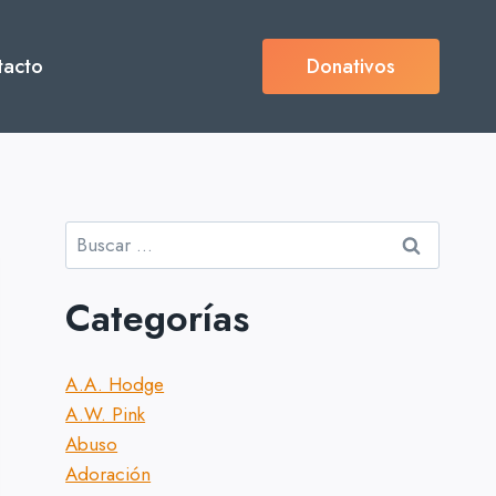
tacto
Donativos
Buscar:
Categorías
A.A. Hodge
A.W. Pink
Abuso
Adoración