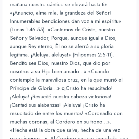
mañana nuestro cántico se elevará hasta ti».
«¡Anuncio, alma mía, la grandeza del Señor!
Innumerables bendiciones dan voz a mi espíritu»
(Lucas 1:46-55). «Cantemos de Cristo, nuestro
Señor y Salvador, Porque, aunque igual a Dios,
aunque Rey eterno, Él no se aferró a su gloria
legítima. ¡Aleluya, aleluya!» (Filipenses 2:5-11).
Bendito sea Dios, nuestro Dios, que dio por
nosotros a su Hijo bien amado…» «Cuando
contemplo la maravillosa cruz, en la que murió el
Príncipe de Gloria…» «¡Cristo ha resucitado!
¡Aleluya! ¡Resucitó nuestra cabeza victoriosa!
¡Cantad sus alabanzas! ¡Aleluya! ¡Cristo ha
resucitado de entre los muertos! «Coronadlo con
muchas coronas, al Cordero en su trono…».
«Hecha está la obra que salva, hecha de una vez
para siempre…». Al Cordero una vez inmolado, sea