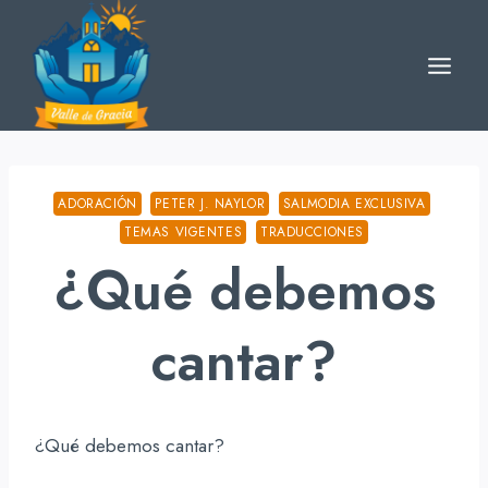
Skip
to
content
ADORACIÓN
PETER J. NAYLOR
SALMODIA EXCLUSIVA
TEMAS VIGENTES
TRADUCCIONES
¿Qué debemos
cantar?
¿Qué debemos cantar?