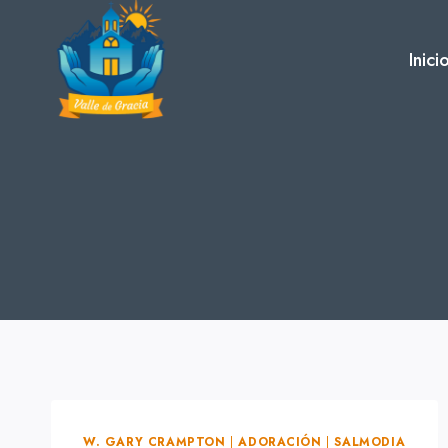
Skip
to
Inici
content
W. GARY CRAMPTON
|
ADORACIÓN
|
SALMODIA