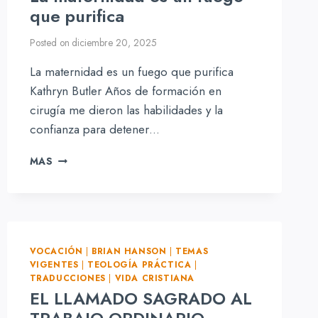
que purifica
Posted on
diciembre 20, 2025
La maternidad es un fuego que purifica
Kathryn Butler Años de formación en
cirugía me dieron las habilidades y la
confianza para detener…
LA
MAS
MATERNIDAD
ES
UN
FUEGO
QUE
PURIFICA
VOCACIÓN
|
BRIAN HANSON
|
TEMAS
VIGENTES
|
TEOLOGÍA PRÁCTICA
|
TRADUCCIONES
|
VIDA CRISTIANA
EL LLAMADO SAGRADO AL