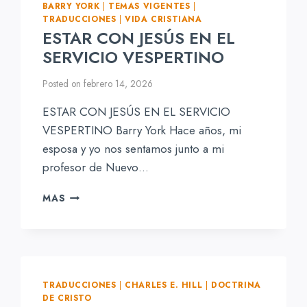
BARRY YORK
|
TEMAS VIGENTES
|
TRADUCCIONES
|
VIDA CRISTIANA
ESTAR CON JESÚS EN EL
SERVICIO VESPERTINO
Posted on
febrero 14, 2026
ESTAR CON JESÚS EN EL SERVICIO
VESPERTINO Barry York Hace años, mi
esposa y yo nos sentamos junto a mi
profesor de Nuevo…
ESTAR
MAS
CON
JESÚS
EN
EL
SERVICIO
VESPERTINO
TRADUCCIONES
|
CHARLES E. HILL
|
DOCTRINA
DE CRISTO