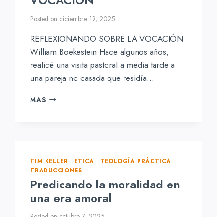
VOCACIÓN
Posted on
diciembre 19, 2025
REFLEXIONANDO SOBRE LA VOCACIÓN
William Boekestein Hace algunos años,
realicé una visita pastoral a media tarde a
una pareja no casada que residía…
REFLEXIONANDO
MAS
SOBRE
LA
VOCACIÓN
TIM KELLER
|
ETICA
|
TEOLOGÍA PRÁCTICA
|
TRADUCCIONES
Predicando la moralidad en
una era amoral
Posted on
octubre 7, 2025