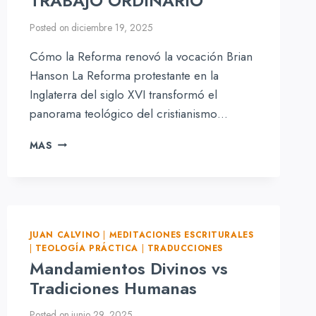
TRABAJO ORDINARIO
Posted on
diciembre 19, 2025
Cómo la Reforma renovó la vocación Brian
Hanson La Reforma protestante en la
Inglaterra del siglo XVI transformó el
panorama teológico del cristianismo…
EL
MAS
LLAMADO
SAGRADO
AL
TRABAJO
ORDINARIO
JUAN CALVINO
|
MEDITACIONES ESCRITURALES
|
TEOLOGÍA PRÁCTICA
|
TRADUCCIONES
Mandamientos Divinos vs
Tradiciones Humanas
Posted on
junio 29, 2025