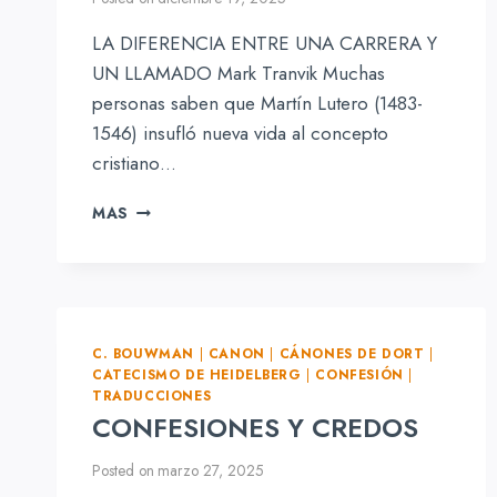
LA DIFERENCIA ENTRE UNA CARRERA Y
UN LLAMADO Mark Tranvik Muchas
personas saben que Martín Lutero (1483-
1546) insufló nueva vida al concepto
cristiano…
LA
MAS
DIFERENCIA
ENTRE
UNA
CARRERA
Y
UN
C. BOUWMAN
|
CANON
|
CÁNONES DE DORT
|
LLAMADO
CATECISMO DE HEIDELBERG
|
CONFESIÓN
|
TRADUCCIONES
CONFESIONES Y CREDOS
Posted on
marzo 27, 2025