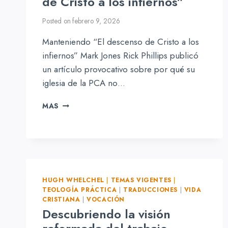
de Cristo a los infiernos”
Posted on
febrero 9, 2026
Manteniendo “El descenso de Cristo a los
infiernos” Mark Jones Rick Phillips publicó
un artículo provocativo sobre por qué su
iglesia de la PCA no…
MANTENIENDO
MAS
“EL
DESCENSO
DE
CRISTO
A
LOS
INFIERNOS”
HUGH WHELCHEL
|
TEMAS VIGENTES
|
TEOLOGÍA PRÁCTICA
|
TRADUCCIONES
|
VIDA
CRISTIANA
|
VOCACIÓN
Descubriendo la visión