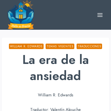
Skip
to
content
WILLIAM R. EDWARDS
TEMAS VIGENTES
TRADUCCIONES
La era de la
ansiedad
William R. Edwards
Traductor: Valentín Alpuche