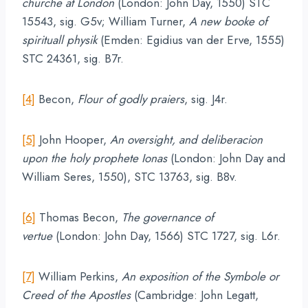
churche at London
(London: John Day, 1550) STC
15543, sig. G5v; William Turner,
A new booke of
spirituall physik
(Emden: Egidius van der Erve, 1555)
STC 24361, sig. B7r.
[4]
Becon,
Flour of godly praiers
, sig. J4r.
[5]
John Hooper,
An oversight, and deliberacion
upon the holy prophete Ionas
(London: John Day and
William Seres, 1550), STC 13763, sig. B8v.
[6]
Thomas Becon,
The governance of
vertue
(London: John Day, 1566) STC 1727, sig. L6r.
[7]
William Perkins,
An exposition of the Symbole or
Creed of the Apostles
(Cambridge: John Legatt,