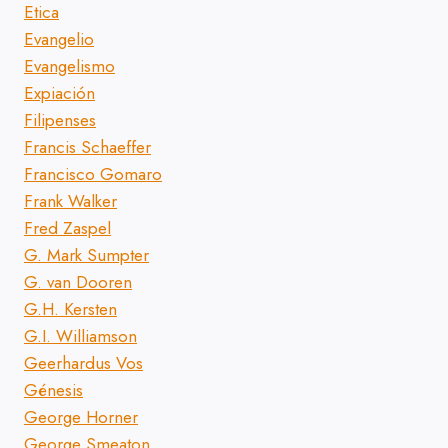
Etica
Evangelio
Evangelismo
Expiación
Filipenses
Francis Schaeffer
Francisco Gomaro
Frank Walker
Fred Zaspel
G. Mark Sumpter
G. van Dooren
G.H. Kersten
G.I. Williamson
Geerhardus Vos
Génesis
George Horner
George Smeaton