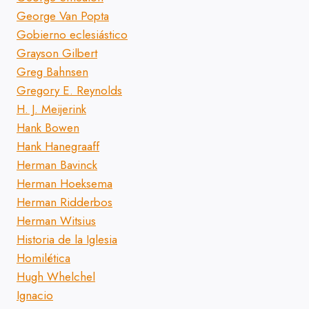
George Van Popta
Gobierno eclesiástico
Grayson Gilbert
Greg Bahnsen
Gregory E. Reynolds
H. J. Meijerink
Hank Bowen
Hank Hanegraaff
Herman Bavinck
Herman Hoeksema
Herman Ridderbos
Herman Witsius
Historia de la Iglesia
Homilética
Hugh Whelchel
Ignacio