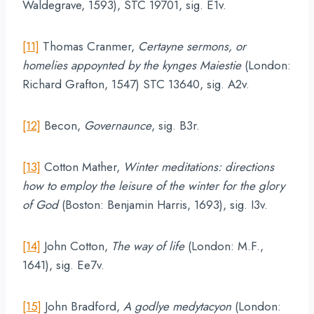
Waldegrave, 1593), STC 19701, sig. E1v.
[11]
Thomas Cranmer,
Certayne sermons, or
homelies appoynted by the kynges Maiestie
(London:
Richard Grafton, 1547) STC 13640, sig. A2v.
[12]
Becon,
Governaunce
, sig. B3r.
[13]
Cotton Mather,
Winter meditations: directions
how to employ the leisure of the winter for the glory
of God
(Boston: Benjamin Harris, 1693), sig. I3v.
[14]
John Cotton,
The way of life
(London: M.F.,
1641), sig. Ee7v.
[15]
John Bradford,
A godlye medytacyon
(London: