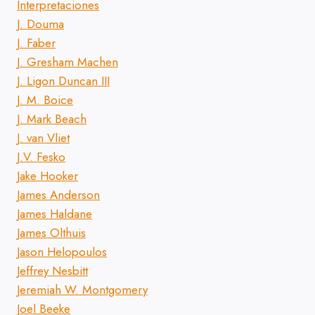
Interpretaciones
J. Douma
J. Faber
J. Gresham Machen
J. Ligon Duncan III
J. M. Boice
J. Mark Beach
J. van Vliet
J.V. Fesko
Jake Hooker
James Anderson
James Haldane
James Olthuis
Jason Helopoulos
Jeffrey Nesbitt
Jeremiah W. Montgomery
Joel Beeke