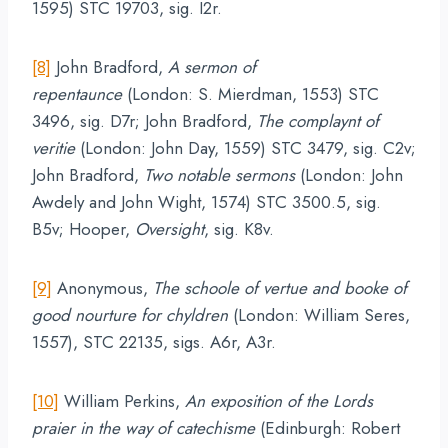
1595) STC 19703, sig. I2r.
[8]
John Bradford,
A sermon of
repentaunce
(London: S. Mierdman, 1553) STC
3496, sig. D7r; John Bradford,
The complaynt of
veritie
(London: John Day, 1559) STC 3479, sig. C2v;
John Bradford,
Two notable sermons
(London: John
Awdely and John Wight, 1574) STC 3500.5, sig.
B5v; Hooper,
Oversight
, sig. K8v.
[9]
Anonymous,
The schoole of vertue and booke of
good nourture for chyldren
(London: William Seres,
1557), STC 22135, sigs. A6r, A3r.
[10]
William Perkins,
An exposition of the Lords
praier in the way of catechisme
(Edinburgh: Robert