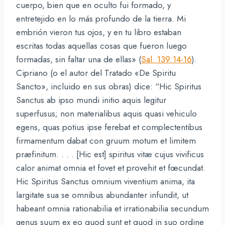
cuerpo, bien que en oculto fui formado, y
entretejido en lo más profundo de la tierra. Mi
embrión vieron tus ojos, y en tu libro estaban
escritas todas aquellas cosas que fueron luego
formadas, sin faltar una de ellas» (
Sal. 139:14-16
).
Cipriano (o el autor del Tratado «De Spiritu
Sancto», incluido en sus obras) dice: “Hic Spiritus
Sanctus ab ipso mundi initio aquis legitur
superfusus; non materialibus aquis quasi vehiculo
egens, quas potius ipse ferebat et complectentibus
firmamentum dabat con gruum motum et limitem
præfinitum. . . . [Hic est] spiritus vitæ cujus vivificus
calor animat omnia et fovet et provehit et fœcundat.
Hic Spiritus Sanctus omnium viventium anima, ita
largitate sua se omnibus abundanter infundit, ut
habeant omnia rationabilia et irrationabilia secundum
genus suum ex eo quod sunt et quod in suo ordine