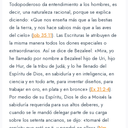
Todopoderoso da entendimiento a los hombres, es
decir, una naturaleza racional, porque se explica
diciendo: «Que nos enseña más que a las bestias
de la tierra, y nos hace sabios más que a las aves
del cielo» (
Job 35:11
). Las Escrituras le atribuyen de
la misma manera todos los dones especiales o
extraordinarios. Así se dice de Bezaleel: «Mira, yo
he llamado por nombre a Bezaleel hijo de Uri, hijo
de Hur, de la tribu de Judá; y lo he llenado del
Espíritu de Dios, en sabiduría y en inteligencia, en
ciencia y en todo arte, para inventar diseños, para
trabajar en oro, en plata y en bronce» (
Ex 31:2-4
).
Por medio de su Espíritu, Dios le dio a Moisés la
sabiduría requerida para sus altos deberes, y
cuando se le mandó delegar parte de su carga
sobre los setenta ancianos, se dijo: «tomaré del
espíritu que está en ti, y pondré en ellos» (
Nm