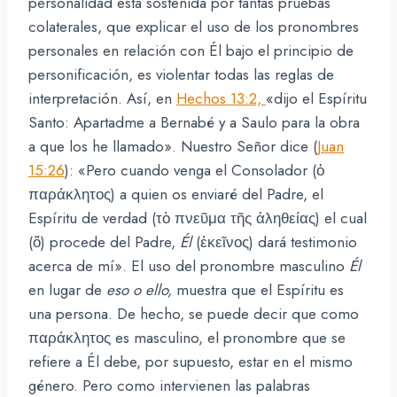
personalidad está sostenida por tantas pruebas
colaterales, que explicar el uso de los pronombres
personales en relación con Él bajo el principio de
personificación, es violentar todas las reglas de
interpretación. Así, en
Hechos 13:2,
«dijo el Espíritu
Santo: Apartadme a Bernabé y a Saulo para la obra
a que los he llamado». Nuestro Señor dice (
Juan
15:26
): «Pero cuando venga el Consolador (ὁ
παράκλητος) a quien os enviaré del Padre, el
Espíritu de verdad (τὸ πνεῦμα τῆς ἀληθείας) el cual
(ὅ) procede del Padre,
Él
(ἐκεῖνος) dará testimonio
acerca de mí». El uso del pronombre masculino
Él
en lugar de
eso o ello,
muestra que el Espíritu es
una persona. De hecho, se puede decir que como
παράκλητος es masculino, el pronombre que se
refiere a Él debe, por supuesto, estar en el mismo
género. Pero como intervienen las palabras