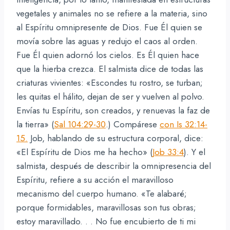
vegetales y animales no se refiere a la materia, sino
al Espíritu omnipresente de Dios. Fue Él quien se
movía sobre las aguas y redujo el caos al orden.
Fue Él quien adornó los cielos. Es Él quien hace
que la hierba crezca. El salmista dice de todas las
criaturas vivientes: «Escondes tu rostro, se turban;
les quitas el hálito, dejan de ser y vuelven al polvo.
Envías tu Espíritu, son creados, y renuevas la faz de
la tierra» (
Sal 104:29-30
.) Compárese
con Is 32:14-
15.
Job, hablando de su estructura corporal, dice:
«El Espíritu de Dios me ha hecho» (
Job 33:4
). Y el
salmista, después de describir la omnipresencia del
Espíritu, refiere a su acción el maravilloso
mecanismo del cuerpo humano. «Te alabaré;
porque formidables, maravillosas son tus obras;
estoy maravillado. . . No fue encubierto de ti mi