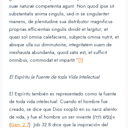
suæ naturæ competentia agunt. Non quod ipse sit
substantialis anima singulis, sed in se singulariter
manens, de plenitudine sua distributor magnificus
proprias efficientias singulis dividit et largitur; et
quasi sol omnia calefaciens, subjecta omnia nutrit, et
absque ulla sui diminutione, integritatem suam de
inexhausta abundantia, quod satis est, et sufficit
omnibus, commodat et impartit.”
[1]
El Espíritu la Fuente de toda Vida Intelectual
El Espíritu también es representado como la fuente
de toda vida intelectual. Cuando el hombre fue
creado, se dice que Dios «sopló en su nariz aliento
de vida, y fue el hombre un ser viviente (נֶפֶשׁ חַיָּה)»
(
Gen. 2:7
).
Job 32:8 dice que la inspiración del