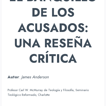
DE LOS
ACUSADOS:
UNA RESEÑA
CRÍTICA
Autor
:
James Anderson
Profesor Carl W. McMurray de Teología y Filosofía, Seminario
Teológico Reformado, Charlotte