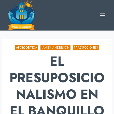
Skip
to
content
APOLOGÉTICA
JAMES ANDERSON
TRADUCCIONES
EL
PRESUPOSICIO
NALISMO EN
EL BANQUILLO