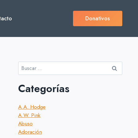
tacto
Donativos
Buscar:
Categorías
A.A. Hodge
A.W. Pink
Abuso
Adoración