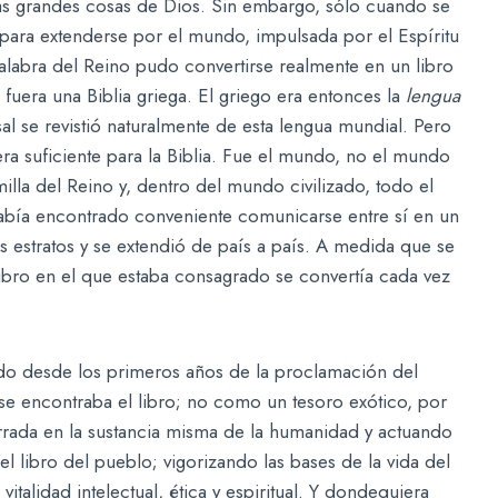
las grandes cosas de Dios. Sin embargo, sólo cuando se
ó para extenderse por el mundo, impulsada por el Espíritu
Palabra del Reino pudo convertirse realmente en un libro
a fuera una Biblia griega. El griego era entonces la
lengua
al se revistió naturalmente de esta lengua mundial. Pero
ra suficiente para la Biblia. Fue el mundo, no el mundo
illa del Reino y, dentro del mundo civilizado, todo el
había encontrado conveniente comunicarse entre sí en un
 estratos y se extendió de país a país. A medida que se
libro en el que estaba consagrado se convertía cada vez
do desde los primeros años de la proclamación del
 se encontraba el libro; no como un tesoro exótico, por
rrada en la sustancia misma de la humanidad y actuando
 libro del pueblo; vigorizando las bases de la vida del
talidad intelectual, ética y espiritual. Y dondequiera