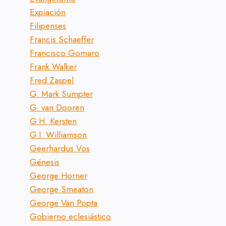
Expiación
Filipenses
Francis Schaeffer
Francisco Gomaro
Frank Walker
Fred Zaspel
G. Mark Sumpter
G. van Dooren
G.H. Kersten
G.I. Williamson
Geerhardus Vos
Génesis
George Horner
George Smeaton
George Van Popta
Gobierno eclesiástico