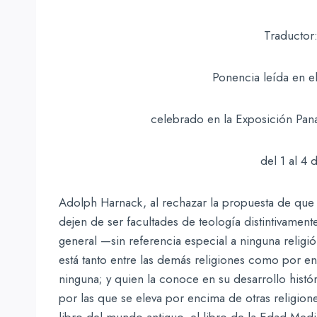
Traductor:
Ponencia leída en e
celebrado en la Exposición Pana
del 1 al 4 
Adolph Harnack, al rechazar la propuesta de que 
dejen de ser facultades de teología distintivamente
general —sin referencia especial a ninguna religió
está tanto entre las demás religiones como por e
ninguna; y quien la conoce en su desarrollo histór
por las que se eleva por encima de otras religiones
libro del mundo antiguo, el libro de la Edad Medi