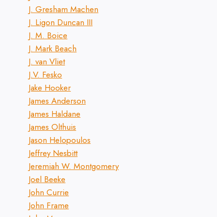
J. Gresham Machen
J. Ligon Duncan III
J. M. Boice
J. Mark Beach
J. van Vliet
J.V. Fesko
Jake Hooker
James Anderson
James Haldane
James Olthuis
Jason Helopoulos
Jeffrey Nesbitt
Jeremiah W. Montgomery
Joel Beeke
John Currie
John Frame