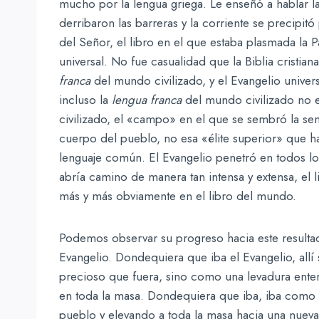
mucho por la lengua griega. Le enseñó a hablar 
derribaron las barreras y la corriente se precipit
del Señor, el libro en el que estaba plasmada la 
universal. No fue casualidad que la Biblia cristian
franca
del mundo civilizado, y el Evangelio univers
incluso la
lengua franca
del mundo civilizado no e
civilizado, el «campo» en el que se sembró la sem
cuerpo del pueblo, no esa «élite superior» que 
lenguaje común. El Evangelio penetró en todos los
abría camino de manera tan intensa y extensa, el 
más y más obviamente en el libro del mundo.
Podemos observar su progreso hacia este resulta
Evangelio. Dondequiera que iba el Evangelio, allí
precioso que fuera, sino como una levadura ente
en toda la masa. Dondequiera que iba, iba como el
pueblo y elevando a toda la masa hacia una nueva vi