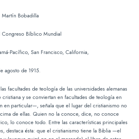
 Martín Bobadilla
l Congreso Bíblico Mundial
má-Pacífico, San Francisco, California,
de agosto de 1915.
las facultades de teología de las universidades alemanas
 cristiana y se conviertan en facultades de teología en
n en particular—, señala que el lugar del cristianismo no
ncima de ellas. Quien no la conoce, dice, no conoce
ico, lo conoce todo. Entre las características principales
, destaca ésta: que el cristianismo tiene la Biblia —el
a y (aunque quizá no en el mercado) el libro de estos