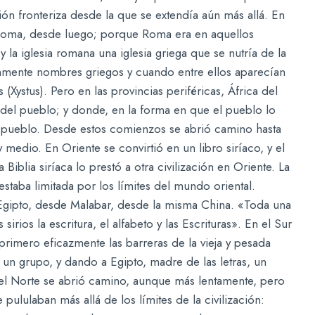
ón fronteriza desde la que se extendía aún más allá. En
n Roma, desde luego; porque Roma era en aquellos
 la iglesia romana una iglesia griega que se nutría de la
nmente nombres griegos y cuando entre ellos aparecían
(Xystus). Pero en las provincias periféricas, África del
a del pueblo; y donde, en la forma en que el pueblo lo
el pueblo. Desde estos comienzos se abrió camino hasta
 medio. En Oriente se convirtió en un libro siríaco, y el
 Biblia siríaca lo prestó a otra civilización en Oriente. La
 estaba limitada por los límites del mundo oriental.
 Egipto, desde Malabar, desde la misma China. «Toda una
irios la escritura, el alfabeto y las Escrituras». En el Sur
primero eficazmente las barreras de la vieja y pesada
a un grupo, y dando a Egipto, madre de las letras, un
 el Norte se abrió camino, aunque más lentamente, pero
 pululaban más allá de los límites de la civilización: