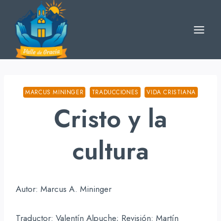
Skip
to
content
MARCUS MININGER
TRADUCCIONES
VIDA CRISTIANA
Cristo y la
cultura
Autor: Marcus A. Mininger
Traductor: Valentín Alpuche; Revisión: Martín