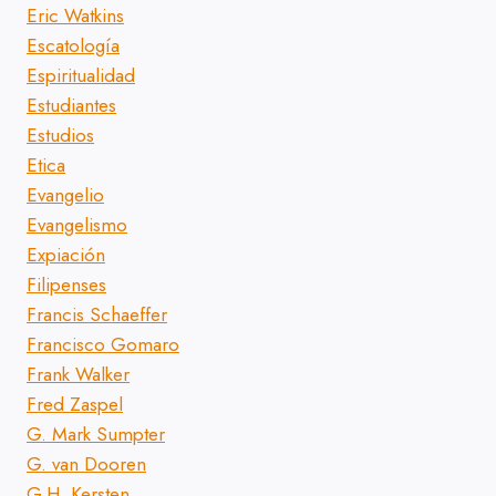
Eric Watkins
Escatología
Espiritualidad
Estudiantes
Estudios
Etica
Evangelio
Evangelismo
Expiación
Filipenses
Francis Schaeffer
Francisco Gomaro
Frank Walker
Fred Zaspel
G. Mark Sumpter
G. van Dooren
G.H. Kersten