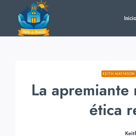
Skip
to
Inici
content
KEITH MATHISON
La apremiante
ética 
Keit