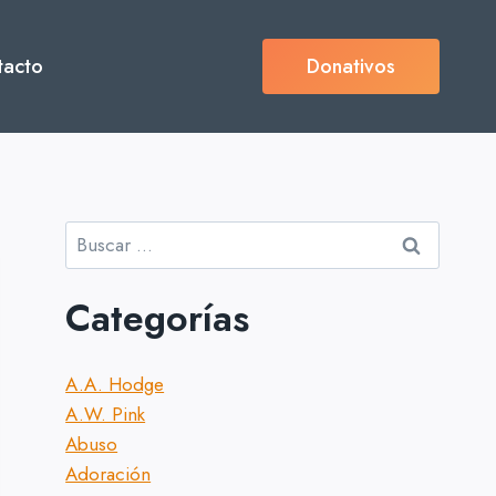
tacto
Donativos
Buscar:
Categorías
A.A. Hodge
A.W. Pink
Abuso
Adoración