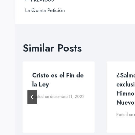
Navegación
de
La Quinta Petición
entradas
Similar Posts
Cristo es el Fin de
¿Salm
la Ley
exclus
Himnod
Posted on
diciembre 11, 2022
Nuevo
Posted on