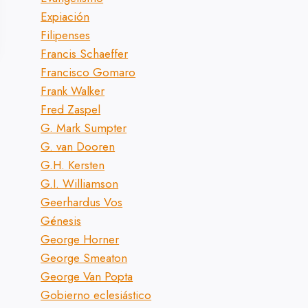
Expiación
Filipenses
Francis Schaeffer
Francisco Gomaro
Frank Walker
Fred Zaspel
G. Mark Sumpter
G. van Dooren
G.H. Kersten
Cordero
La Ira Sensa
G.I. Williamson
inmaculado de
Posted on
febrero 1
Geerhardus Vos
Dios:
Génesis
George Horner
Posted on
mayo 12, 2022
George Smeaton
George Van Popta
Gobierno eclesiástico