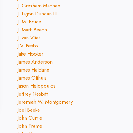
J. Gresham Machen
J. Ligon Duncan III
J. M. Boice
J. Mark Beach
J. van Vliet
J.V. Fesko
Jake Hooker
James Anderson
James Haldane
James Olthuis
Jason Helopoulos
Jeffrey Nesbitt
Jeremiah W. Montgomery
Joel Beeke
John Currie
John Frame