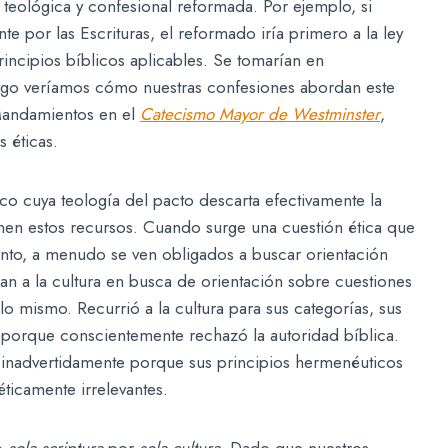
teológica y confesional reformada. Por ejemplo, si
e por las Escrituras, el reformado iría primero a la ley
 principios bíblicos aplicables. Se tomarían en
Luego veríamos cómo nuestras confesiones abordan este
 Mandamientos en el
Catecismo Mayor de Westminster
,
 éticas.
o cuya teología del pacto descarta efectivamente la
enen estos recursos. Cuando surge una cuestión ética que
nto, a menudo se ven obligados a buscar orientación
an a la cultura en busca de orientación sobre cuestiones
o lo mismo. Recurrió a la cultura para sus categorías, sus
o porque conscientemente rechazó la autoridad bíblica.
 inadvertidamente porque sus principios hermenéuticos
éticamente irrelevantes.
o
sola scriptura
por
sola cultura
. Dado que nuestros