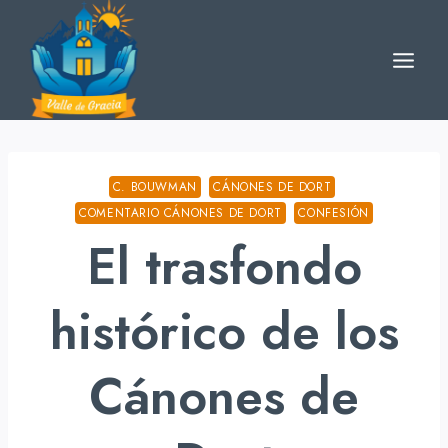
Skip
to
content
C. BOUWMAN
CÁNONES DE DORT
COMENTARIO CÁNONES DE DORT
CONFESIÓN
El trasfondo
histórico de los
Cánones de