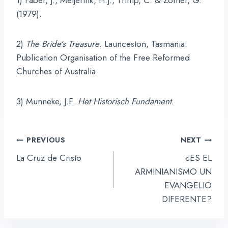
1) Faber, J., Meijerink, H.J., Trimp, C. & Zomer, G.
(1979).
2)
The Bride’s Treasure
. Launceston, Tasmania:
Publication Organisation of the Free Reformed
Churches of Australia.
3) Munneke, J.F.
Het Historisch Fundament
.
Navegación
PREVIOUS
NEXT
de
La Cruz de Cristo
¿ES EL
entradas
ARMINIANISMO UN
EVANGELIO
DIFERENTE?