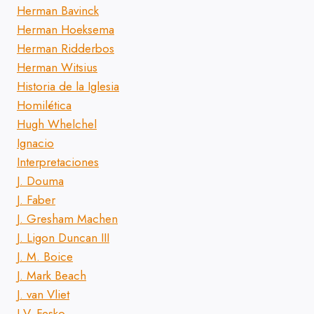
Herman Bavinck
Herman Hoeksema
Herman Ridderbos
Herman Witsius
Historia de la Iglesia
Homilética
Hugh Whelchel
Ignacio
Interpretaciones
J. Douma
J. Faber
J. Gresham Machen
J. Ligon Duncan III
J. M. Boice
J. Mark Beach
J. van Vliet
J.V. Fesko