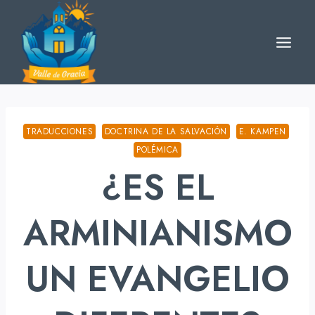
Skip
to
content
TRADUCCIONES
DOCTRINA DE LA SALVACIÓN
E. KAMPEN
POLÉMICA
¿ES EL
ARMINIANISMO
UN EVANGELIO