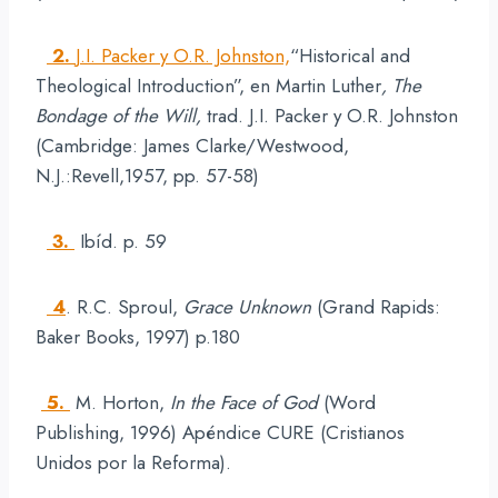
2.
J.I. Packer y O.R. Johnston,
“Historical and
Theological Introduction”, en Martin Luther
, The
Bondage of the Will,
trad. J.I. Packer y O.R. Johnston
(Cambridge: James Clarke/Westwood,
N.J.:Revell,1957, pp. 57-58)
3.
Ibíd. p. 59
4
. R.C. Sproul,
Grace Unknown
(Grand Rapids:
Baker Books, 1997) p.180
5.
M. Horton,
In the Face of God
(Word
Publishing, 1996) Apéndice CURE (Cristianos
Unidos por la Reforma).