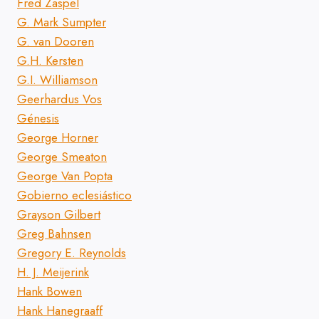
Fred Zaspel
G. Mark Sumpter
G. van Dooren
G.H. Kersten
G.I. Williamson
Geerhardus Vos
Génesis
George Horner
George Smeaton
George Van Popta
Gobierno eclesiástico
Grayson Gilbert
Greg Bahnsen
Gregory E. Reynolds
H. J. Meijerink
Hank Bowen
Hank Hanegraaff