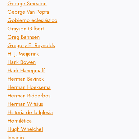
George Smeaton
George Van Popta
Gobierno eclesiástico
Grayson Gilbert
Greg Bahnsen
Gregory E. Reynolds
H. J. Meijerink
Hank Bowen
Hank Hanegraaff
Herman Bavinck
Herman Hoeksema
Herman Ridderbos
Herman Witsius
Historia de la Iglesia
Homilética
Hugh Whelchel
Ignacio