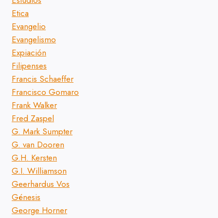
Estudios
Etica
Evangelio
Evangelismo
Expiación
Filipenses
Francis Schaeffer
Francisco Gomaro
Frank Walker
Fred Zaspel
G. Mark Sumpter
G. van Dooren
G.H. Kersten
G.I. Williamson
Geerhardus Vos
Génesis
George Horner