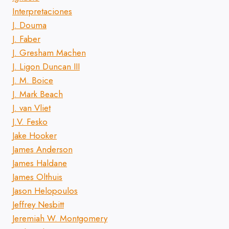
Interpretaciones
J. Douma
J. Faber
J. Gresham Machen
J. Ligon Duncan III
J. M. Boice
J. Mark Beach
J. van Vliet
J.V. Fesko
Jake Hooker
James Anderson
James Haldane
James Olthuis
Jason Helopoulos
Jeffrey Nesbitt
Jeremiah W. Montgomery