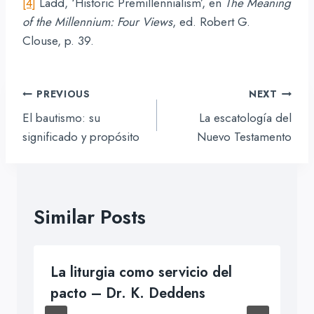
[4]
Ladd, ‘Historic Premillennialism’, en
The Meaning
of the Millennium: Four Views
, ed. Robert G.
Clouse, p. 39.
Navegación
PREVIOUS
NEXT
de
El bautismo: su
La escatología del
entradas
significado y propósito
Nuevo Testamento
Similar Posts
­­La liturgia como servicio del
pacto – Dr. K. Deddens