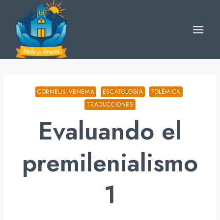
Skip
to
content
CORNELIS VENEMA
ESCATOLOGÍA
POLÉMICA
TRADUCCIONES
Evaluando el
premilenialismo
1