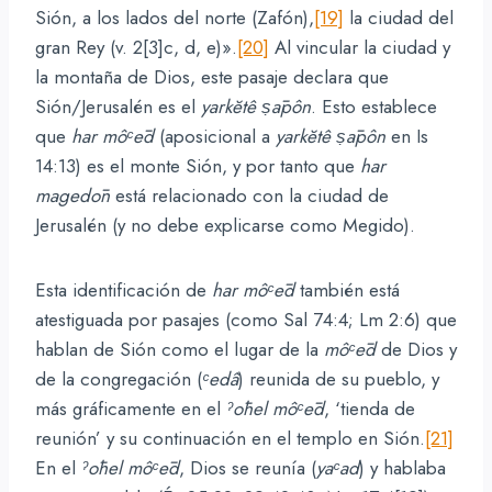
Sión, a los lados del norte (Zafón),
[19]
la ciudad del
gran Rey (v. 2[3]c, d, e)».
[20]
Al vincular la ciudad y
la montaña de Dios, este pasaje declara que
Sión/Jerusalén es el
yarkĕtê ṣāpôn
. Esto establece
que
har
môᶜēd
(aposicional a
yarkĕtê ṣāpôn
en Is
14:13) es el monte Sión, y por tanto que
har
magedōn
está relacionado con la ciudad de
Jerusalén (y no debe explicarse como Megido).
Esta identificación de
har
môᶜēd
también está
atestiguada por pasajes (como Sal 74:4; Lm 2:6) que
hablan de Sión como el lugar de la
môᶜēd
de Dios y
de la congregación (
ᶜedâ
) reunida de su pueblo, y
más gráficamente en el
ˀ
ō
hel
môᶜēd
, ‘tienda de
reunión’ y su continuación en el templo en Sión.
[21]
En el
ˀ
ō
hel
môᶜēd
, Dios se reunía (
yaᶜad
) y hablaba