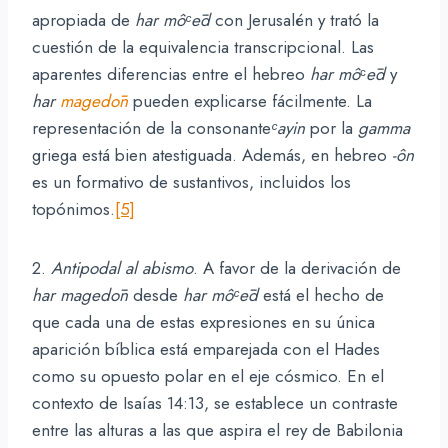
apropiada de
har mô
ᶜ
ēd
con Jerusalén y trató la
cuestión de la equivalencia transcripcional. Las
aparentes diferencias entre el hebreo
har mô
ᶜ
ēd
y
har
magedōn
pueden explicarse fácilmente. La
representación de la consonante
ᶜ
ayin
por la
gamma
griega está bien atestiguada. Además, en hebreo
-ôn
es un formativo de sustantivos, incluidos los
topónimos.
[5]
2.
Antipodal al abismo
. A favor de la derivación de
har magedōn
desde
har môᶜēd
está el hecho de
que cada una de estas expresiones en su única
aparición bíblica está emparejada con el Hades
como su opuesto polar en el eje cósmico. En el
contexto de Isaías 14:13, se establece un contraste
entre las alturas a las que aspira el rey de Babilonia