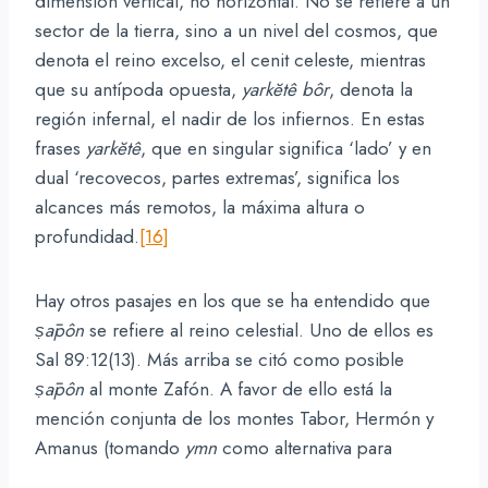
dimensión vertical, no horizontal. No se refiere a un
sector de la tierra, sino a un nivel del cosmos, que
denota el reino excelso, el cenit celeste, mientras
que su antípoda opuesta,
yarkĕtê
bôr
, denota la
región infernal, el nadir de los infiernos. En estas
frases
yarkĕtê
, que en singular significa ‘lado’ y en
dual ‘recovecos, partes extremas’, significa los
alcances más remotos, la máxima altura o
profundidad.
[16]
Hay otros pasajes en los que se ha entendido que
ṣāpôn
se refiere al reino celestial. Uno de ellos es
Sal 89:12(13). Más arriba se citó como posible
ṣāpôn
al monte Zafón. A favor de ello está la
mención conjunta de los montes Tabor, Hermón y
Amanus (tomando
ymn
como alternativa para