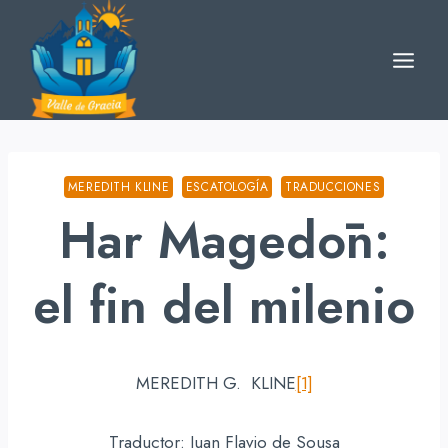
Skip
to
content
MEREDITH KLINE
ESCATOLOGÍA
TRADUCCIONES
Har Magedōn:
el fin del milenio
MEREDITH G. KLINE
[1]
Traductor: Juan Flavio de Sousa