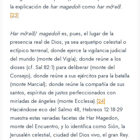
la explicación de
har
magedōn
como
har
môᶜēd
.
[23]
Har
môᶜēd
/
magedōn
es, pues, el lugar de la
presencia real de Dios, ya sea arquetipo celestial o
ectípico terrenal, donde ejerce la vigilancia judicial
del mundo (monte del Vigía); donde reúne a los
dioses (cf. Sal 82:1) para deliberar (monte del
Consejo); donde reúne a sus ejércitos para la batalla
(monte Marcial); donde reúne la compañía de sus
santos, espíritus de justos perfeccionados con
miríadas de ángeles (monte Ecclesia).
[24]
Haciéndose eco del Salmo 48, Hebreos 12:18-29
muestra estas variadas facetas de Har Magedon,
monte del Encuentro, y lo identifica como Sión, la
Jerusalén celestial, ciudad del Dios vivo, el gran Rey.