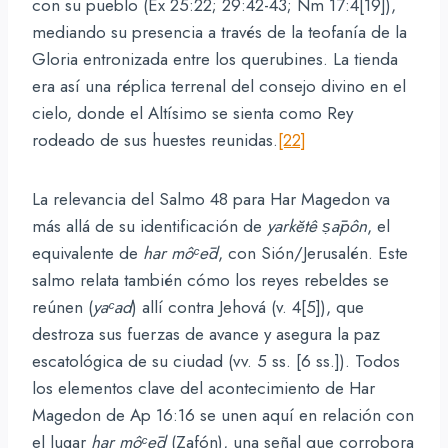
con su pueblo (Éx 25:22; 29:42-43; Nm 17:4[19]),
mediando su presencia a través de la teofanía de la
Gloria entronizada entre los querubines. La tienda
era así una réplica terrenal del consejo divino en el
cielo, donde el Altísimo se sienta como Rey
rodeado de sus huestes reunidas.
[22]
La relevancia del Salmo 48 para Har Magedon va
más allá de su identificación de
yarkĕtê ṣāpôn
, el
equivalente de
har
môᶜēd
, con Sión/Jerusalén. Este
salmo relata también cómo los reyes rebeldes se
reúnen (
yaᶜad
) allí contra Jehová (v. 4[5]), que
destroza sus fuerzas de avance y asegura la paz
escatológica de su ciudad (vv. 5 ss. [6 ss.]). Todos
los elementos clave del acontecimiento de Har
Magedon de Ap 16:16 se unen aquí en relación con
el lugar
har
môᶜēd
(Zafón), una señal que corrobora