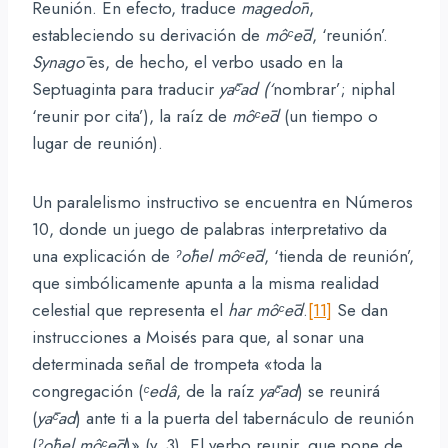
Reunión. En efecto, traduce
magedōn
,
estableciendo su derivación de
môᶜēd
, ‘reunión’.
Synagō
es, de hecho, el verbo usado en la
Septuaginta para traducir
yāᶜad (‘
nombrar’; niphal
‘reunir por cita’), la raíz de
môᶜēd
(un tiempo o
lugar de reunión).
Un paralelismo instructivo se encuentra en Números
10, donde un juego de palabras interpretativo da
una explicación de
ˀ
ō
hel
môᶜēd
, ‘tienda de reunión’,
que simbólicamente apunta a la misma realidad
celestial que representa el
har
môᶜēd
.
[11]
Se dan
instrucciones a Moisés para que, al sonar una
determinada señal de trompeta «toda la
congregación (
ᶜedâ
, de la raíz
yāᶜad
) se reunirá
(
yāᶜad
) ante ti a la puerta del tabernáculo de reunión
(
ˀ
ō
hel
môᶜēd
)» (v. 3). El verbo reunir, que pone de