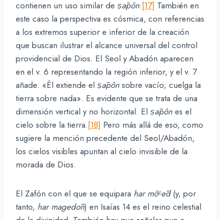
contienen un uso similar de
ṣāpôn
.
[17]
También en
este caso la perspectiva es cósmica, con referencias
a los extremos superior e inferior de la creación
que buscan ilustrar el alcance universal del control
providencial de Dios. El Seol y Abadón aparecen
en el v. 6 representando la región inferior, y el v. 7
añade: «Él extiende el
ṣāpôn
sobre vacío; cuelga la
tierra sobre nada». Es evidente que se trata de una
dimensión vertical y no horizontal. El
ṣāpôn
es el
cielo sobre la tierra.
[18]
Pero más allá de eso, como
sugiere la mención precedente del Seol/Abadón,
los cielos visibles apuntan al cielo invisible de la
morada de Dios.
El Zafón con el que se equipara
har
môᶜēd
(y, por
tanto,
har
magedōn
) en Isaías 14 es el reino celestial
de la divinidad. También hay que señalar que a