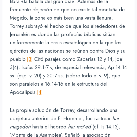
libra «la batalla del gran día». Además de la
frecuente objeción de que no existe tal montaña de
Megido, la zona es más bien una vasta llanura,
Torrey subrayó el hecho de que los alrededores de
Jerusalén es donde las profecías bíblicas sitúan
uniformemente la crisis escatológica en la que los
ejércitos de las naciones se reúnen contra Dios y su
pueblo.
[3]
Citó pasajes como Zacarías 12 y 14, Joel
3(4), Isaías 29:1-7 y, de especial relevancia, Ap 14:14
ss. (esp. v. 20) y 20:7 ss. (sobre todo el v. 9), que
son paralelos a 16:14-16 en la estructura del
Apocalipsis.
[4]
La propia solución de Torrey, desarrollando una
conjetura anterior de F. Hommel, fue rastrear
har
magedōn
hasta el hebreo
har mô
ᶜ
ēd
(cf. Is 14:13),
‘Monte de la Asamblea’. Señaló la asociación