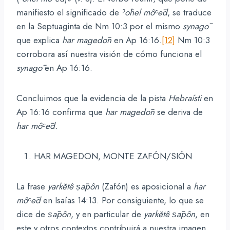
manifiesto el significado de
ˀ
ō
hel
môᶜēd
, se traduce
en la Septuaginta de Nm 10:3 por el mismo
synagō
que explica
har
magedōn
en Ap 16:16.
[12]
Nm 10:3
corrobora así nuestra visión de cómo funciona el
synagō
en Ap 16:16.
Concluimos que la evidencia de la pista
Hebraísti
en
Ap 16:16 confirma que
har
magedōn
se deriva de
har
môᶜēd.
HAR MAGEDON, MONTE ZAFÓN/SIÓN
La frase
yarkĕtê
ṣāpôn
(Zafón) es aposicional a
har
môᶜēd
en Isaías 14:13. Por consiguiente, lo que se
dice de
ṣāpôn
, y en particular de
yarkĕtê
ṣāpôn
, en
este y otros contextos contribuirá a nuestra imagen