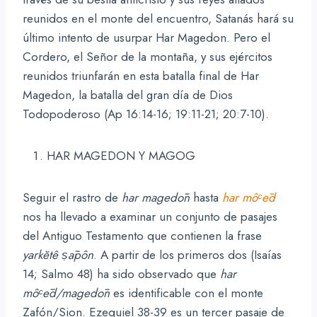
reunidos en el monte del encuentro, Satanás hará su
último intento de usurpar Har Magedon. Pero el
Cordero, el Señor de la montaña, y sus ejércitos
reunidos triunfarán en esta batalla final de Har
Magedon, la batalla del gran día de Dios
Todopoderoso (Ap 16:14-16; 19:11-21; 20:7-10).
HAR MAGEDON Y MAGOG
Seguir el rastro de
har
magedōn
hasta
har
môᶜēd
nos ha llevado a examinar un conjunto de pasajes
del Antiguo Testamento que contienen la frase
yarkĕtê ṣāpôn
. A partir de los primeros dos (Isaías
14; Salmo 48) ha sido observado que
har
môᶜēd/magedōn
es identificable con el monte
Zafón/Sion. Ezequiel 38-39 es un tercer pasaje de