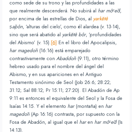
como sede de su trono y las profundidades a las
que realmente descenderá. No subirá al
har môᶜēd
,
por encima de las estrellas de Dios, al
yarkĕtê
ṣāpôn
, ‘alturas del cielo’, como él alardea (v. 13-14),
sino que será abatido al
yarkĕtê bôr
, ‘profundidades
del Abismo’ (v. 15).
[6]
En el libro del Apocalipsis,
har magedōn
(16:16) está emparejado
contrastivamente con
Abaddōn
(9:11), otro término
hebreo usado para el nombre del ángel del
Abismo, y en sus apariciones en el Antiguo
Testamento sinónimo de Seol (Job 26:6; 28:22;
31:12; Sal 88:12; Pr 15:11; 27:20). El Abadón de Ap
9:11 es entonces el equivalente del Seol y la Fosa de
Isaías 14:15. Y el elemento
har
(montaña) en
har
magedōn
(Ap 16:16) contrasta, por supuesto con la
Fosa de Abadón, al igual que el
har
en
har
môᶜēd
(Is
14:13).