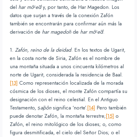
del
har
môᶜēd
y, por tanto, de Har Magedon. Los
datos que surjan a través de la conexión Zafón
también se encontrarán para confirmar aún más la
derivación de
har
magedōn
de
har
môᶜēd
.
1.
Zafón, reino de la deidad
. En los textos de Ugarit,
en la costa norte de Siria, Zafón es el nombre de
una montaña situada a unos cincuenta kilómetros al
norte de Ugarit, considerada la residencia de Baal.
[13]
Como representación localizada de la morada
cósmica de los dioses, el monte Zafón compartía su
designación con el reino celestial. En el Antiguo
Testamento,
ṣāpôn
significa ‘norte’.
[14]
Pero también
puede denotar Zafón, la montaña terrestre;
[15]
o
Zafón, el reino mitológico de los dioses; o, como
figura desmitificada, el cielo del Señor Dios; o el