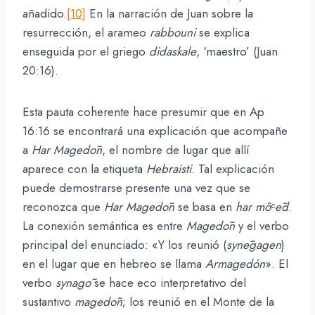
añadido.
[10]
En la narración de Juan sobre la
resurrección, el arameo
rabbouni
se explica
enseguida por el griego
didaskale
, ‘maestro’ (Juan
20:16).
Esta pauta coherente hace presumir que en Ap
16:16 se encontrará una explicación que acompañe
a
Har
Magedōn
, el nombre de lugar que allí
aparece con la etiqueta
Hebraisti
. Tal explicación
puede demostrarse presente una vez que se
reconozca que
Har
Magedōn
se basa en
har môᶜēd
.
La conexión semántica es entre
Magedōn
y el verbo
principal del enunciado: «Y los reunió (
synēgagen
)
en el lugar que en hebreo se llama
Armagedón
». El
verbo
synagō
se hace eco interpretativo del
sustantivo
magedōn
; los reunió en el Monte de la