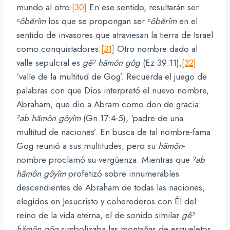
mundo al otro.
[30]
En ese sentido, resultarán ser
ᶜôbĕrîm
los que se propongan ser
ᶜôbĕrîm
en el
sentido de invasores que atraviesan la tierra de Israel
como conquistadores.
[31]
Otro nombre dado al
valle sepulcral es
gêˀ hămôn gôg
(Ez 39:11),
[32]
‘valle de la multitud de Gog’. Recuerda el juego de
palabras con que Dios interpretó el nuevo nombre,
Abraham, que dio a Abram como don de gracia:
ˀab
hămôn
gôyîm
(Gn 17:4-5), ‘padre de una
multitud de naciones’. En busca de tal nombre-fama
Gog reunió a sus multitudes, pero su
hămôn
-
nombre proclamó su vergüenza. Mientras que
ˀab
hămôn
gôyîm
profetizó sobre innumerables
descendientes de Abraham de todas las naciones,
elegidos en Jesucristo y coherederos con Él del
reino de la vida eterna, el de sonido similar
gêˀ
hămôn gôg
simbolizaba las montañas de esqueletos