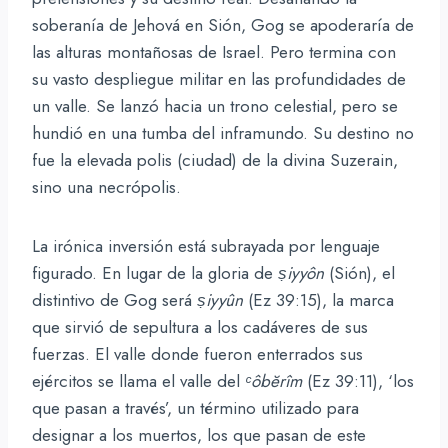
soberanía de Jehová en Sión, Gog se apoderaría de
las alturas montañosas de Israel. Pero termina con
su vasto despliegue militar en las profundidades de
un valle. Se lanzó hacia un trono celestial, pero se
hundió en una tumba del inframundo. Su destino no
fue la elevada polis (ciudad) de la divina Suzerain,
sino una necrópolis.
La irónica inversión está subrayada por lenguaje
figurado. En lugar de la gloria de
ṣiyyôn
(Sión), el
distintivo de Gog será
ṣiyyûn
(Ez 39:15), la marca
que sirvió de sepultura a los cadáveres de sus
fuerzas. El valle donde fueron enterrados sus
ejércitos se llama el valle del
ᶜôbĕrîm
(Ez 39:11), ‘los
que pasan a través’, un término utilizado para
designar a los muertos, los que pasan de este