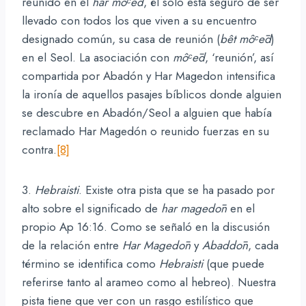
reunido en el
har môᶜēd
, él solo está seguro de ser
llevado con todos los que viven a su encuentro
designado común, su casa de reunión (
bêt môᶜēd
)
en el Seol. La asociación con
môᶜēd
, ‘reunión’, así
compartida por Abadón y Har Magedon intensifica
la ironía de aquellos pasajes bíblicos donde alguien
se descubre en Abadón/Seol a alguien que había
reclamado Har Magedón o reunido fuerzas en su
contra.
[8]
3.
Hebraisti
. Existe otra pista que se ha pasado por
alto sobre el significado de
har
magedōn
en el
propio Ap 16:16. Como se señaló en la discusión
de la relación entre
Har
Magedōn
y
Abaddōn
, cada
término se identifica como
Hebraisti
(que puede
referirse tanto al arameo como al hebreo). Nuestra
pista tiene que ver con un rasgo estilístico que