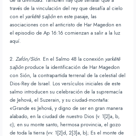
través de la vinculación del rey que desafía al cielo
con el
yarkĕtê
ṣāpôn
en este pasaje, las
asociaciones con el anticristo de Har Magedon en
el episodio de Ap 16:16 comienzan a salir a la luz
aquí.
2.
Zafón/Sión
. En el Salmo 48 la conexión
yarkĕtê
ṣāpôn
produce la identificación de Har Magedon
con Sión, la contrapartida terrenal de la celestial del
Dios-Rey de Israel. Los versículos iniciales de este
salmo introducen su celebración de la supremacía
de Jehová, el Suzerain, y su ciudad-montaña:
«Grande es Jehová, y digno de ser en gran manera
alabado, en la ciudad de nuestro Dios (v. 1[2]a, b,
c); en su monte santo, hermosa provincia, el gozo
de toda la tierra (vv. 1[2]d, 2[3]a, b); Es el monte de