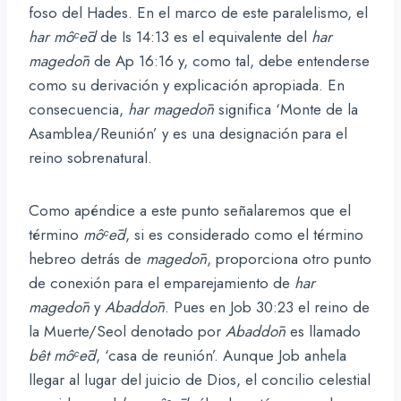
foso del Hades. En el marco de este paralelismo, el
har
môᶜēd
de Is 14:13 es el equivalente del
har
magedōn
de Ap 16:16 y, como tal, debe entenderse
como su derivación y explicación apropiada. En
consecuencia,
har
magedōn
significa ‘Monte de la
Asamblea/Reunión’ y es una designación para el
reino sobrenatural.
Como apéndice a este punto señalaremos que el
término
môᶜēd
, si es considerado como el término
hebreo detrás de
magedōn
, proporciona otro punto
de conexión para el emparejamiento de
har
magedōn
y
Abaddōn
. Pues en Job 30:23 el reino de
la Muerte/Seol denotado por
Abaddōn
es llamado
bêt môᶜēd
, ‘casa de reunión’. Aunque Job anhela
llegar al lugar del juicio de Dios, el concilio celestial