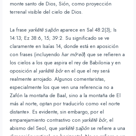
monte santo de Dios, Sión, como proyección
terrenal visible del cielo de Dios.
La frase
yarkĕtê ṣāpôn
aparece en Sal 48:2(3); Is
14:13; Ez 38:6, 15; 39:2. Su significado se ve
claramente en Isaías 14, donde está en aposición
con frases (incluyendo
har
môᶜēd
) que se refieren a
los cielos a los que aspira el rey de Babilonia y en
oposición al
yarkĕtê
bôr
en el que el rey será
realmente arrojado. Algunos comentaristas,
especialmente los que ven una referencia no a
Zafón la montaña de Baal, sino a la montaña de El
más al norte, optan por traducirlo como «el norte
distante». Es evidente, sin embargo, por el
emparejamiento contrastivo con
yarkĕtê
bôr
, el
abismo del Seol, que
yarkĕtê
ṣāpôn
se refiere a una