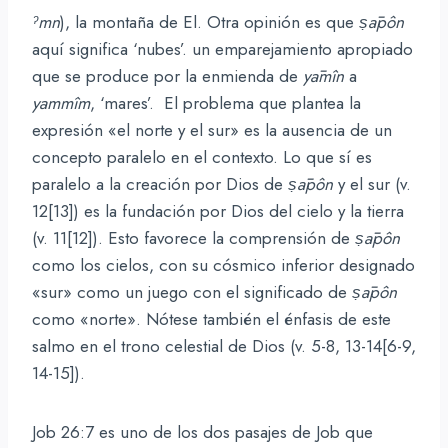
ˀ
mn
), la montaña de El. Otra opinión es que
ṣāpôn
aquí significa ‘nubes’. un emparejamiento apropiado
que se produce por la enmienda de
yāmîn
a
yammîm
, ‘mares’. El problema que plantea la
expresión «el norte y el sur» es la ausencia de un
concepto paralelo en el contexto. Lo que sí es
paralelo a la creación por Dios de
ṣāpôn
y el sur (v.
12[13]) es la fundación por Dios del cielo y la tierra
(v. 11[12]). Esto favorece la comprensión de
ṣāpôn
como los cielos, con su cósmico inferior designado
«sur» como un juego con el significado de
ṣāpôn
como «norte». Nótese también el énfasis de este
salmo en el trono celestial de Dios (v. 5-8, 13-14[6-9,
14-15]).
Job 26:7 es uno de los dos pasajes de Job que