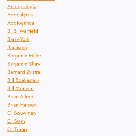
Antropología
Apocalipsis
Apologética
B. B. Warfield
Barry York
Bautismo
Benjamin Miller
Benjamin Shaw
Bernard Zylstra
Bill Boekestein
Bill Mounce
Brian Allred
Brian Hanson
C. Bouwman
C. Stam
C. Trimp