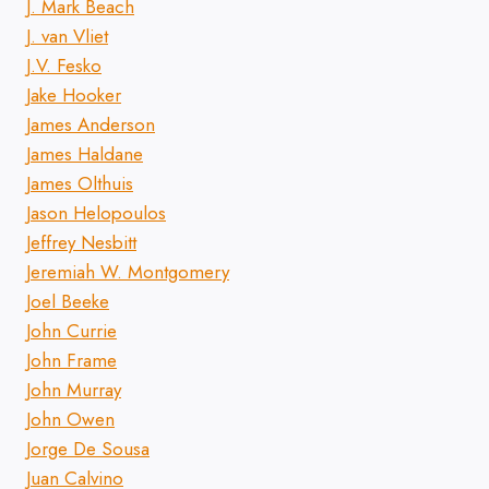
J. Mark Beach
J. van Vliet
J.V. Fesko
Jake Hooker
James Anderson
James Haldane
James Olthuis
Jason Helopoulos
Jeffrey Nesbitt
Jeremiah W. Montgomery
Joel Beeke
John Currie
John Frame
John Murray
John Owen
Jorge De Sousa
Juan Calvino