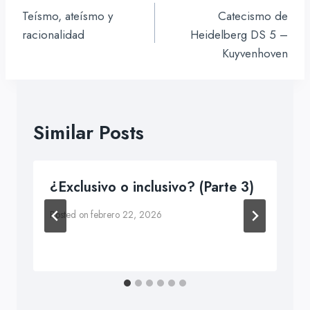
de
Teísmo, ateísmo y
Catecismo de
entradas
racionalidad
Heidelberg DS 5 –
Kuyvenhoven
Similar Posts
¿Exclusivo o inclusivo? (Parte 3)
Posted on
febrero 22, 2026